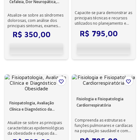
Cefaleia, Dor Neuropática,
Adulto
Lombalgia, Cervicalgia,
Capacite-se para demonstrar as
Osteoartrite
Atualize-se sobre as síndromes
principais técnicas e recursos
dolorosas, com análise dos
utilizados no planejamento e
principais sintomas, exames
reabilitação respiratória do ...
diagnósticos e comparação
R$
795
,
00
R$
350
,
00
entre as...
Fisiologia e Fisiopatologia
Fisiopatologia, Avaliação
Cardiorrespiratória
Clínica e Diagnóstico da
Obesidade
Compreenda as estruturas e
Atualize-se sobre as principais
funções pulmonares e cardíacas
características epidemiológicas
na população saudável e com
da obesidade e etapas da
disfunções cardiopulmonares.
anamnese e exame físico de