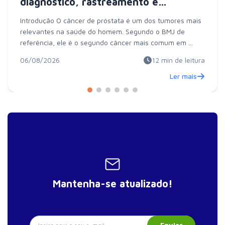
diagnóstico, rastreamento e
tratamento
Introdução O câncer de próstata é um dos tumores mais
relevantes na saúde do homem. Segundo o BMJ de
referência, ele é o segundo câncer mais comum em ...
06/08/2026
12
min de leitura
Ler mais
Mantenha-se atualizado!
Enviar