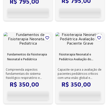
R$
795
,
00
R$
795
,
00
paci...
Fundamentos da Fisioterapia
Fisioterapia Neonatal e
Neonatal e Pediátrica
Pediátrica Avaliação do
Paciente Grave
Compreenda aspectos
Capacite-se para a avaliação de
fundamentais do sistema
pacientes pediátricos críticos
fisiológico respiratório e
com uma visão global e
cardíaco de neonatos e crianças
utilizando os mais recentes
R$
350
,
00
R$
350
,
00
e as interações n...
recurs...