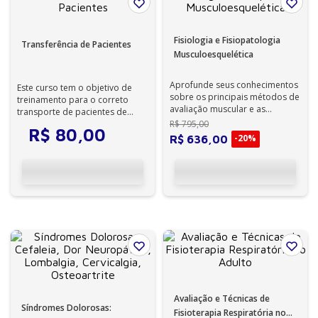
Fisiologia e Fisiopatologia
Transferência de Pacientes
Musculoesquelética
Aprofunde seus conhecimentos
Este curso tem o objetivo de
sobre os principais métodos de
treinamento para o correto
avaliação muscular e as
transporte de pacientes de
definições sobre sarcopenia e
acordo com as práticas usadas
R$
795
,
00
R$
80
,
00
fragil...
no HCFM...
-
20%
R$
636
,
00
Avaliação e Técnicas de
Síndromes Dolorosas:
Fisioterapia Respiratória no