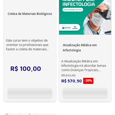
Coleta de Materiais Biológicos
Este curso tem o objetivo de
orientar os profissionais que
Atualização Médica em
fazem a coleta de materiais
Infectologia
biológicos para realiza o
process...
A Atualização Médica em
Infectologia irá abordar temas
R$
100
,
00
como Doenças Tropicais,
Hepatites Virais e HIV,
R$
815
,
00
possibilitando ao...
-
30%
R$
570
,
50