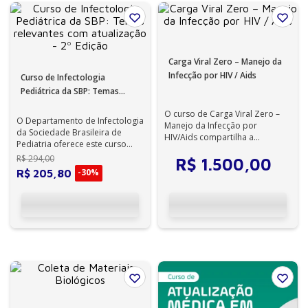
Carga Viral Zero – Manejo da
Infecção por HIV / Aids
Curso de Infectologia
Pediátrica da SBP: Temas
relevantes com atualização -
O curso de Carga Viral Zero –
2º Edição
O Departamento de Infectologia
Manejo da Infecção por
da Sociedade Brasileira de
HIV/Aids compartilha a
Pediatria oferece este curso
estratégia de sucesso
para atualização e/ou
R$
294
,
00
implantada no ambulató...
R$
1
.
500
,
00
aprimoramen...
-
30%
R$
205
,
80