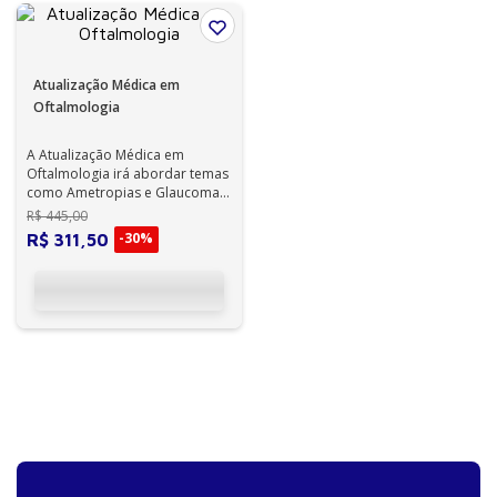
Atualização Médica em
Oftalmologia
A Atualização Médica em
Oftalmologia irá abordar temas
como Ametropias e Glaucoma,
possibilitando ao profissional
R$
445
,
00
se atu...
-
30%
R$
311
,
50