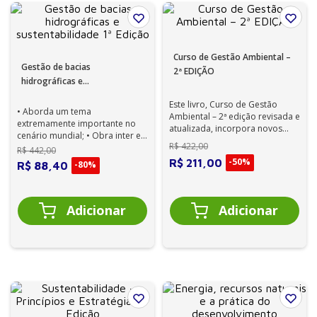
Curso de Gestão Ambiental –
Gestão de bacias
2ª EDIÇÃO
hidrográficas e
sustentabilidade 1ª Edição
Este livro, Curso de Gestão
• Aborda um tema
Ambiental – 2ª edição revisada e
extremamente importante no
atualizada, incorpora novos
cenário mundial; • Obra inter e
capítulos que contribuem para
R$
422
,
00
multidisciplinar, escrita por
R$
442
,
00
a...
renomados au...
-
50%
R$
211
,
00
-
80%
R$
88
,
40