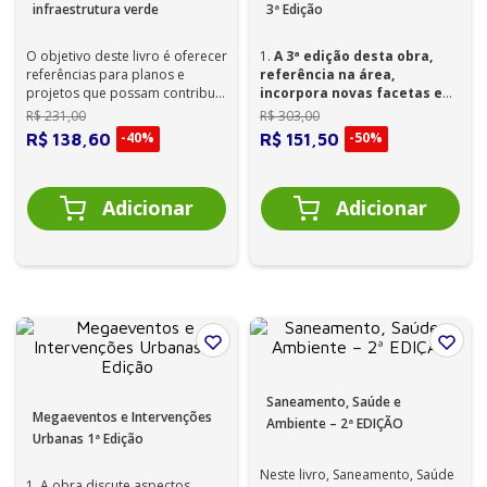
infraestrutura verde
3ª Edição
O objetivo deste livro é oferecer
1.
A 3ª edição desta obra,
referências para planos e
referência na área,
projetos que possam contribuir
incorpora novas facetas e
para as várias intervenções q...
avanços
do cenário da
R$
231
,
00
R$
303
,
00
geração...
-
40%
-
50%
R$
138
,
60
R$
151
,
50
Saneamento, Saúde e
Megaeventos e Intervenções
Ambiente – 2ª EDIÇÃO
Urbanas 1ª Edição
Neste livro, Saneamento, Saúde
1. A obra discute aspectos