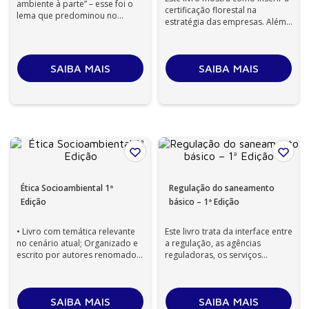
ambiente à parte” – esse foi o
certificação florestal na
lema que predominou no
estratégia das empresas. Além
mundo corporativo até há
disso, aborda o processo de
pouco tempo e a...
imp...
SAIBA MAIS
SAIBA MAIS
Ética Socioambiental 1ª
Regulação do saneamento
Edição
básico – 1ª Edição
• Livro com temática relevante
Este livro trata da interface entre
no cenário atual; Organizado e
a regulação, as agências
escrito por autores renomados
reguladoras, os serviços
na área • Obra inter e mul...
públicos de saneamento básico
e a ...
SAIBA MAIS
SAIBA MAIS