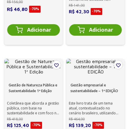
R$
156
,
00
discute conceit...
Administração com o marketing
R$
141
,
00
-
70%
R$
46
,
80
ambientalmen...
-
70%
R$
42
,
30
Gestão de Natureza Pública e
Gestão empresarial e
Sustentabilidade 1ª Edição
sustentabilidade – 1ª EDIÇÃO
Coletânea que aborda a gestão
Este livro trata de um tema
pública, com base na
atual, contextualizado no
sustentabilidade e com foco no
cenário brasileiro, utilizando
desenvolvimento sustentável.
linguagem acessível ao leitor
R$
418
,
00
R$
464
,
00
inter...
-
70%
-
70%
R$
125
,
40
R$
139
,
20