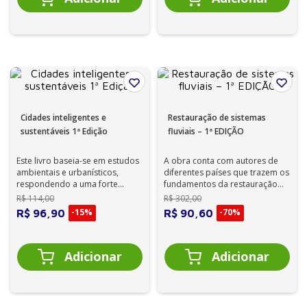
Cidades inteligentes e
Restauração de sistemas
sustentáveis 1ª Edição
fluviais – 1ª EDIÇÃO
Este livro baseia-se em estudos
A obra conta com autores de
ambientais e urbanísticos,
diferentes países que trazem os
respondendo a uma forte
fundamentos da restauração
demanda da sociedade para o
fluvial e relatam experiências
R$
114
,
00
R$
302
,
00
enfrentam...
re...
-
15%
-
70%
R$
96
,
90
R$
90
,
60