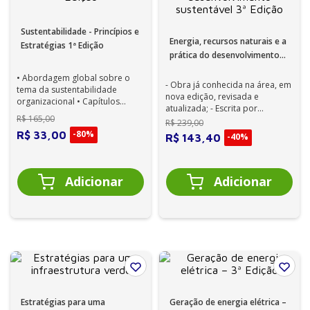
Sustentabilidade - Princípios e
Energia, recursos naturais e a
Estratégias 1ª Edição
prática do desenvolvimento
sustentável 3ª Edição
• Abordagem global sobre o
- Obra já conhecida na área, em
tema da sustentabilidade
nova edição, revisada e
organizacional • Capítulos
atualizada; - Escrita por
escritos por renomados
R$
165
,
00
renomados autores, em
R$
239
,
00
autores • Tema d...
linguagem didát...
-
80%
R$
33
,
00
-
40%
R$
143
,
40
Estratégias para uma
Geração de energia elétrica –