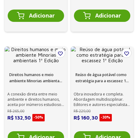
Direitos humanos e meio
Reúso de água potável como
ambiente Minorias ambientais
estratégia para a escassez 1ª
1ª Edição
Edição
A conexão direta entre meio
Obra inovadora e completa.
ambiente e direitos humanos,
Abordagem multidisciplinar.
aceita por inúmeros estudiosos
Editores e autores especialistas
e textos internacionais de
e atuantes nas áreas de intere...
R$
265
,
00
R$
229
,
00
diver...
-
50%
-
30%
R$
132
,
50
R$
160
,
30