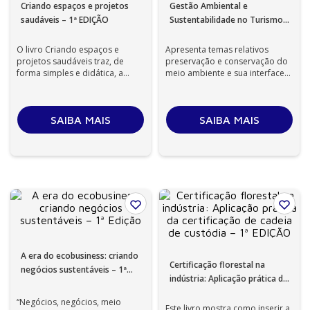
Criando espaços e projetos
Gestão Ambiental e
saudáveis – 1ª EDIÇÃO
Sustentabilidade no Turismo
– 1ª Edição
O livro Criando espaços e
Apresenta temas relativos
projetos saudáveis traz, de
preservação e conservação do
forma simples e didática, a
meio ambiente e sua interface
experiência pessoal de Silvana
com uma atividade de grande
Bighett...
importâ...
SAIBA MAIS
SAIBA MAIS
A era do ecobusiness: criando
Certificação florestal na
negócios sustentáveis – 1ª
indústria: Aplicação prática da
Edição
certificação de cadeia de
“Negócios, negócios, meio
custódia – 1ª EDIÇÃO
Este livro mostra como inserir a