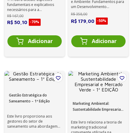
e Ambiente: Fundamentos para
fundamentais e explicativos
um Desenvolvimento
necessários para a
Sustentável, há o enfoque de
R$
358
,
00
compreensão da realização de
R$
167
,
00
temas que ab...
megaeventos como ...
-
50%
R$
179
,
00
-
70%
R$
50
,
10
Gestão Estratégica do
Saneamento – 1ª Edição
Marketing Ambiental:
Sustentabilidade Empresarial
e Mercado Verde - 1ª EDIÇÃO
Este livro proporciona aos
gestores do setor de
Este livro relaciona a teoria de
saneamento uma abordagem
marketing tradicional
didática da gestão estratégica;
comumente utilizada na