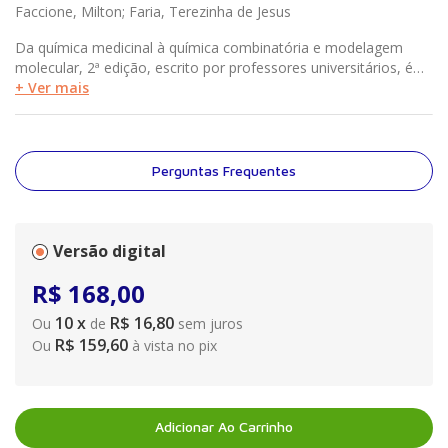
Faccione, Milton; Faria, Terezinha de Jesus
Da química medicinal à química combinatória e modelagem
molecular, 2ª edição, escrito por professores universitários, é
um curso prático de química farmacêutica, que abrange desde o
+ Ver mais
desenvolvimento de fármacos até a sua utilização. A obra, de
forma clara e objetiva, aborda métodos de separação e
purificação de fármacos, determinação das constantes físicas,
sínteses tradicionais, determinação estrutural, modelagem
Perguntas Frequentes
molecular, química combinatória e reações químicas de
biotransformação.
Versão digital
R$
168
,
00
10
x
R$ 16,80
Ou
de
sem juros
R$ 159,60
Ou
à vista no pix
Adicionar Ao Carrinho