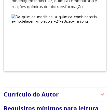
modelagem molecular, química combinatória e
reações químicas de biotransformação.
Currículo do Autor
César Cornélio Andrei é Professor da Universidade
Requisitos mínimos para leitura