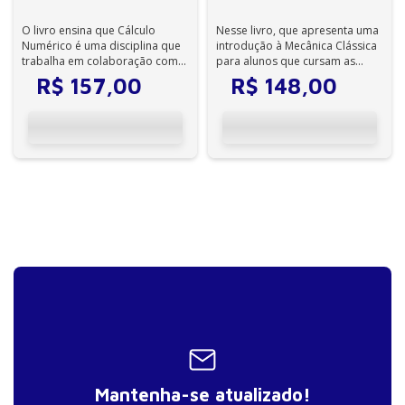
O livro ensina que Cálculo
Nesse livro, que apresenta uma
Numérico é uma disciplina que
introdução à Mecânica Clássica
trabalha em colaboração com
para alunos que cursam as
outras, seja no desenvolvimento
disciplinas básicas de
R$
157
,
00
R$
148
,
00
de ...
graduação...
Mantenha-se atualizado!