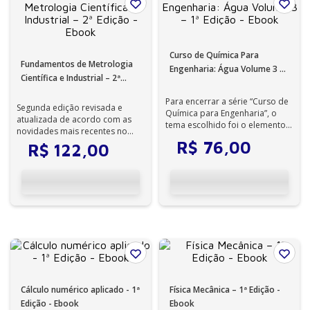
Curso de Química Para
Fundamentos de Metrologia
Engenharia: Água Volume 3 –
Científica e Industrial – 2ª
1ª Edição - Ebook
Edição - Ebook
Para encerrar a série “Curso de
Segunda edição revisada e
Química para Engenharia”, o
atualizada de acordo com as
tema escolhido foi o elemento
novidades mais recentes no
fundamental à vida humana: a
campo da metrologia.
R$
76
,
00
R$
122
,
00
á...
Cálculo numérico aplicado - 1ª
Física Mecânica – 1ª Edição -
Edição - Ebook
Ebook