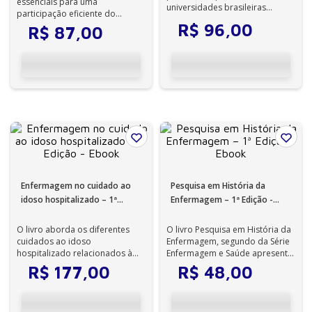
essenciais para uma
universidades brasileiras
participação eficiente do
renomadas, esta obra
profissional da enfermagem na
R$
96
,
00
R$
87
,
00
apresenta as relações...
área das polí...
Enfermagem no cuidado ao
Pesquisa em História da
idoso hospitalizado – 1ª
Enfermagem – 1ª Edição -
Edição - Ebook
Ebook
O livro aborda os diferentes
O livro Pesquisa em História da
cuidados ao idoso
Enfermagem, segundo da Série
hospitalizado relacionados à
Enfermagem e Saúde apresenta
enfermagem desde o conceito
as metodologias de pesquisa
R$
177
,
00
R$
48
,
00
de geriatria e g...
ut...