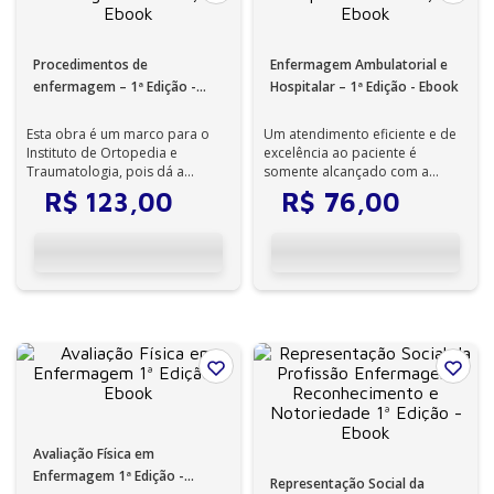
Procedimentos de
Enfermagem Ambulatorial e
enfermagem – 1ª Edição -
Hospitalar – 1ª Edição - Ebook
Ebook
Esta obra é um marco para o
Um atendimento eficiente e de
Instituto de Ortopedia e
excelência ao paciente é
Traumatologia, pois dá a
somente alcançado com a
oportunidade de levar ao leitor
participação do enfermeiro na
R$
123
,
00
R$
76
,
00
as orienta...
equipe mult...
Avaliação Física em
Enfermagem 1ª Edição -
Representação Social da