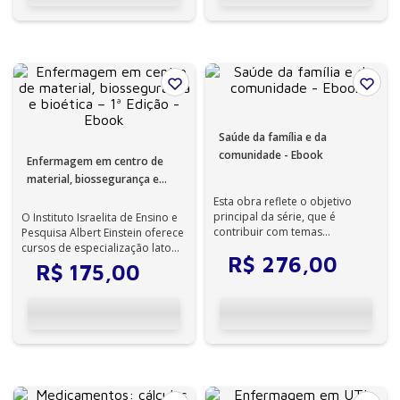
Saúde da família e da
comunidade - Ebook
Enfermagem em centro de
material, biossegurança e
bioética – 1ª Edição - Ebook
Esta obra reflete o objetivo
principal da série, que é
O Instituto Israelita de Ensino e
contribuir com temas
Pesquisa Albert Einstein oferece
estratégicos na transmissão do
cursos de especialização lato
R$
276
,
00
conhecimento ...
sensu para diversas áre...
R$
175
,
00