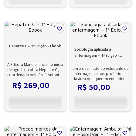
Hepatite C – 1ª Edição - Ebook
Sociologia aplicada à
enfermagem – 1ª Edição -
Ebook
A Editora Manole lança, no início
Livro destinado ao estudante de
de agosto, a obra Hepatite C ,
enfermagem e aos profissionais
coordenada pelo Prof. Antonio
da área que querem entender
Alci Barone e pelo Dr. Ev...
R$
269
,
00
como as questões da
R$
50
,
00
sociedade...