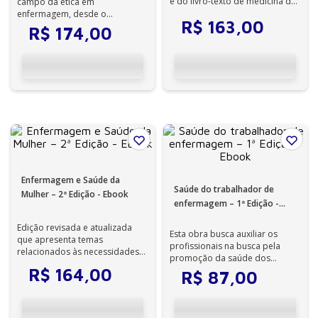
e do livro-texto de medicina da
campo da ética em
criança e do adolescen...
enfermagem, desde o
R$
163
,
00
comportamento profissional
R$
174
,
00
até os avanços mais rece...
Enfermagem e Saúde da
Saúde do trabalhador de
Mulher – 2ª Edição - Ebook
enfermagem – 1ª Edição -
Ebook
Edição revisada e atualizada
Esta obra busca auxiliar os
que apresenta temas
profissionais na busca pela
relacionados às necessidades
promoção da saúde dos
de cuidado da saúde da mulher.
trabalhadores de enfermagem.
R$
164
,
00
R$
87
,
00