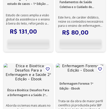
Fundamentos de Saúde
estudo de casos – 1ª Edição -
Coletiva e o Cuidado de
Ebook
Enfermagem 1ª Edição -
Estudo de casos amplia a visão
Ebook
Este livro, de caráter didático,
global da assistência e o ensino
reúne os conteúdos necessários
à beira do leito, reforçando a
para o ensino de enfermagem
importância da multidisci...
em saúde coletiva.
R$
131
,
00
R$
80
,
00
Enfermagem Forense 1ª
Edição - Ebook
Ética e Bioética: Desafios Para
a Enfermagem e a Saúde 2ª
Edição - Ebook
Trata-se da obra de maior perfil
científico já produzida pela SBP
Aborda os temas mais atuais no