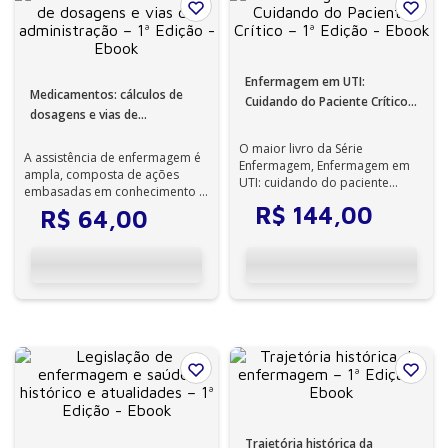
Enfermagem em UTI:
Medicamentos: cálculos de
Cuidando do Paciente Crítico –
dosagens e vias de
1ª Edição - Ebook
administração – 1ª Edição -
O maior livro da Série
Ebook
A assistência de enfermagem é
Enfermagem, Enfermagem em
ampla, composta de ações
UTI: cuidando do paciente
embasadas em conhecimento e
crítico, é composto de 59
em responsabilidade. O
R$
144
,
00
R$
64
,
00
capítulos divididos...
preparo e a ad...
Trajetória histórica da