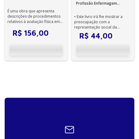
Ebook
Profissão Enfermagem
Reconhecimento e
É uma obra que apresenta
Notoriedade 1ª Edição -
descrições de procedimentos
• Este livro irá lhe mostrar a
relativos à avaliação física em
preocupação com a
Ebook
enfermagem, visando a orientar
representação social da
R$
156
,
00
o en...
Enfermagem, de modo que a
R$
44
,
00
sociedade use suas fo...