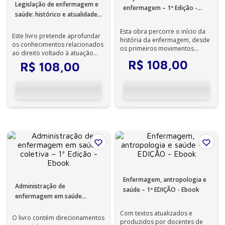
Legislação de enfermagem e
enfermagem – 1ª Edição -
saúde: histórico e atualidades
Ebook
– 1ª Edição - Ebook
Esta obra percorre o início da
Este livro pretende aprofundar
história da enfermagem, desde
os conhecimentos relacionados
os primeiros movimentos
ao direito voltado à atuação
relativos ao cuidado, passando
profissional da enfermagem no
R$
108
,
00
R$
108
,
00
pelo...
...
Enfermagem, antropologia e
Administração de
saúde – 1ª EDIÇÃO - Ebook
enfermagem em saúde
coletiva – 1ª Edição - Ebook
Com textos atualizados e
O livro contém direcionamentos
produzidos por docentes de