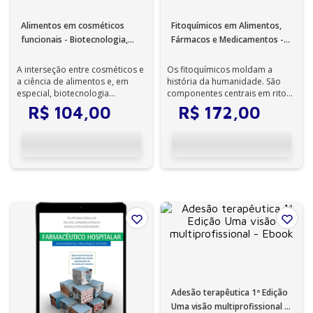
Alimentos em cosméticos
Fitoquímicos em Alimentos,
funcionais - Biotecnologia,
Fármacos e Medicamentos -
ciência e prática - 1ª Edição -
1ª Edição - Ebook
Ebook
A interseção entre cosméticos e
Os fitoquímicos moldam a
a ciência de alimentos e, em
história da humanidade. São
especial, biotecnologia
componentes centrais em ritos
envolvida, mostra como o
e remédios populares,
R$
104
,
00
R$
172
,
00
conhecimen...
participando e...
Adesão terapêutica 1ª Edição
Uma visão multiprofissional -