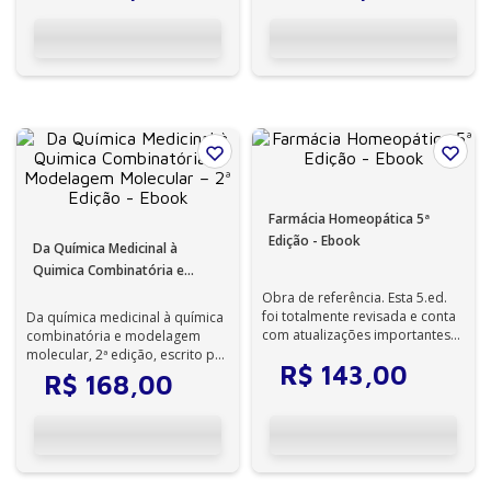
Farmácia Homeopática 5ª
Edição - Ebook
Da Química Medicinal à
Quimica Combinatória e
Modelagem Molecular – 2ª
Obra de referência. Esta 5.ed.
Edição - Ebook
foi totalmente revisada e conta
Da química medicinal à química
com atualizações importantes
combinatória e modelagem
na legislação da área de far...
molecular, 2ª edição, escrito por
R$
143
,
00
professores universitários, é ...
R$
168
,
00