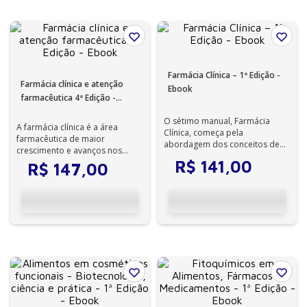
Farmácia Clínica – 1ª Edição -
Farmácia clínica e atenção
Ebook
farmacêutica 4ª Edição -
Ebook
O sétimo manual, Farmácia
A farmácia clínica é a área
Clínica, começa pela
farmacêutica de maior
abordagem dos conceitos de
crescimento e avanços nos
farmácia, farmacologia e
últimos anos. Sua prática
R$
141
,
00
R$
147
,
00
farmacocinética clíni...
melhora os resulta...