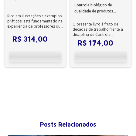
Controle biológico de
qualidade de produtos
Rico em ilustrações e exemplos
farmacêuticos, correlatos e
práticos, está fundamentado na
cosméticos – 4ª Edição -
O presente livro é fruto de
experiência de professores que
décadas de trabalho frente à
Ebook
procuram e pesquisam
disciplina de Controle
caminh...
R$
314
,
00
Biolófigico de Qualidade de
R$
174
,
00
Medicamentos...
Posts Relacionados