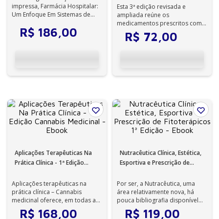
impressa, Farmácia Hospitalar:
Esta 3ª edição revisada e
Um Enfoque Em Sistemas de
ampliada reúne os
Saúde se destaca pela
medicamentos prescritos com
R$
186
,
00
atualização do conte...
maior frequência no exercício
R$
72
,
00
da medicina: fitot...
Aplicações Terapêuticas Na
Nutracêutica Clínica, Estética,
Prática Clínica - 1ª Edição
Esportiva e Prescrição de
Cannabis Medicinal - Ebook
Fitoterápicos 1ª Edição -
Ebook
Aplicações terapêuticas na
Por ser, a Nutracêutica, uma
prática clínica – Cannabis
área relativamente nova, há
medicinal oferece, em todas as
pouca bibliografia disponível
suas páginas, informações
sobre o assunto Livro escrito
R$
168
,
00
R$
119
,
00
atualizad...
po...