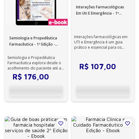
Interações Farmacológicas
Em Uti E Emergência - 1ª
Edição - Ebook
Interações farmacológicas em
Semiologia e Propedêutica
UTI e Emergência é um guia
Farmacêutica - 1ª Edição -
prático e essencial para os
Ebook
profissionais de saúde que
Semiologia e Propedêutica
atuam em ...
Farmacêutica explora desde o
R$
107
,
00
acolhimento do paciente até a
prescrição farmacêutica,
R$
176
,
00
incluindo ...