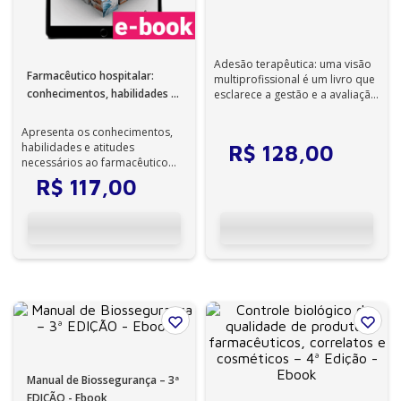
Ebook
Adesão terapêutica: uma visão
Farmacêutico hospitalar:
multiprofissional é um livro que
conhecimentos, habilidades e
esclarece a gestão e a avaliação
do regime terapêutico pa...
atitudes – 1ª Edição - Ebook
Apresenta os conhecimentos,
habilidades e atitudes
R$
128
,
00
necessários ao farmacêutico
desde a graduação até sua
R$
117
,
00
atuação no merc...
Manual de Biossegurança – 3ª
EDIÇÃO - Ebook