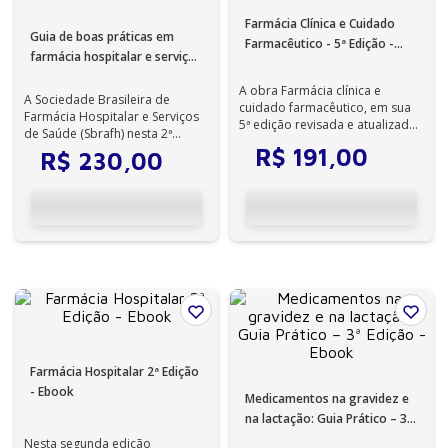
Farmácia Clínica e Cuidado
Guia de boas práticas em
Farmacêutico - 5ª Edição -
farmácia hospitalar e serviços
Ebook
de saúde 2ª Edição - Ebook
A obra Farmácia clínica e
A Sociedade Brasileira de
cuidado farmacêutico, em sua
Farmácia Hospitalar e Serviços
5ª edição revisada e atualizada,
de Saúde (Sbrafh) nesta 2ª
é essencial para profissionais
edição do Guia de Boas Práticas
R$
191
,
00
R$
230
,
00
d...
em F...
Farmácia Hospitalar 2ª Edição
- Ebook
Medicamentos na gravidez e
na lactação: Guia Prático – 3ª
Edição - Ebook
Nesta segunda edição