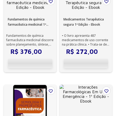
Fundamentos de química
Medicamentos Terapêutica
farmacêutica medicinal 1ª
segura 1ª Edição - Ebook
Edição - Ebook
Fundamentos de química
• O livro apresenta 487
farmacêutica medicinal discorre
medicamentos de uso corrente
sobre planejamento, síntese,
na prática clínica. • Trata-se de
desenvolvimento e ação de
um manual de formato prático,
R$
376
,
00
R$
272
,
00
fármacos. ...
pa...