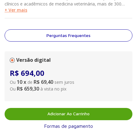
clínicos e acadêmicos de medicina veterinária, mais de 300
renomados médicos veterinários contribuíram para esta 5ª
+ Ver mais
edição, o que permitiu que cada verbete fosse escrito por
especialistas nas seguintes áreas: cardiologia, comportamento,
dermatologia, doença infecciosa, endocrinologia e
metabolismo, gastrenterologia, hematologia e imunologia,
Perguntas Frequentes
hepatologia, nefrologia e urologia, neurologia, odontologia,
oftalmologia, oncologia, sistemas musculoesquelético e
respiratório, teriogenologia e toxicologia.
Versão digital
R$
694
,
00
10
x
R$ 69,40
Ou
de
sem juros
R$ 659,30
Ou
à vista no pix
Adicionar Ao Carrinho
Formas de pagamento