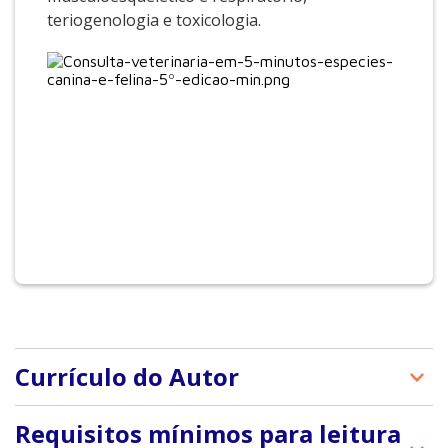
teriogenologia e toxicologia.
Currículo do Autor
Larry Patrick Tilley, DVM: Diplomata pela American
Requisitos mínimos para leitura
College of Veterinary Internal Medicine. Presidente