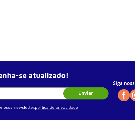
nha-se atualizado!
Siga noss
Enviar
r essa newsletter.
política de privacidade