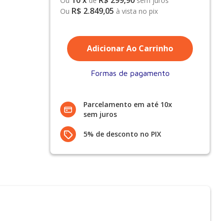
10
x
R$ 299,90
Ou
de
sem juros
R$ 2.849,05
Ou
à vista no pix
Formas de pagamento
Parcelamento em até 10x
sem juros
5% de desconto no PIX