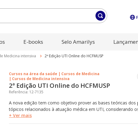
os
E-books
Selo Amarilys
Lançamen
e Medicina intensiva
2ª Edição UTI Online do HCFMUSP
Cursos na área da saúde | Cursos de Medicina
| Cursos de Medicina intensiva
2ª Edição UTI Online do HCFMUSP
Referência
:
12-7135
A nova edição tem como objetivo prover as bases teóricas dos p
tópicos relacionados à atuação médica em UTI, considerando o
+ Ver mais
ao paciente, assim como apresentar evidências relacionadas ao
diagnósticos e terapêuticos, com um total de 140 aulas, 21 mód
aluno terá 2 anos de acesso.