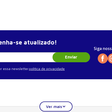
nha-se atualizado!
Siga noss
Enviar
r essa newsletter.
política de privacidade