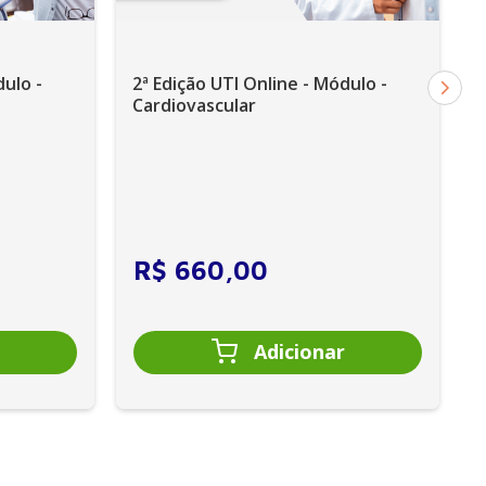
e Multiprofissional em UTI
dulo -
2ª Edição UTI Online - Módulo -
Cardiovascular
R$
660
,
00