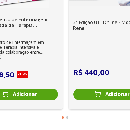
Atuação do Terapeuta ocupacional na Equip
ento de Enfermagem
2ª Edição UTI Online - Mó
ade de Terapia
Renal
Intensiva - 1ª Edição
nto de Enfermagem em
e Terapia Intensiva é
 da colaboração entre
0
os de renome em cuid...
R$
440
,
00
8
,
50
-
15%