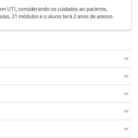
 em UTI, considerando os cuidados ao paciente,
ulas, 21 módulos e o aluno terá 2 anos de acesso.
Medicina da Universidade de São Paulo –
videoaulas e material complementar).
r em qualquer momento do dia e em qualquer lugar.