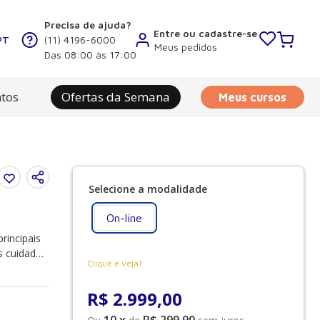
Precisa de ajuda?
Entre ou cadastre-se
PT
(11) 4196-6000
Meus pedidos
Das 08:00 às 17:00
tos
Ofertas da Semana
Meus cursos
On-line
rincipais
s cuidados
Clique e veja!
s aspectos
ulos e o
R$
2
.
999
,
00