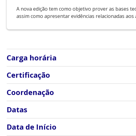
A nova edição tem como objetivo prover as bases teó
assim como apresentar evidências relacionadas aos a
Carga horária
100 horas
Certificação
O certificado digital será emitido pela Escola de Edu
Coordenação
EEP/HCFMUSP.
Professores Carlos Roberto Ribeiro de Carvalho, Maria 
Datas
O aluno terá 2 anos para completar o curso. Neste perí
Data de Início
Gerencie com autonomia o seu horário e local de de 