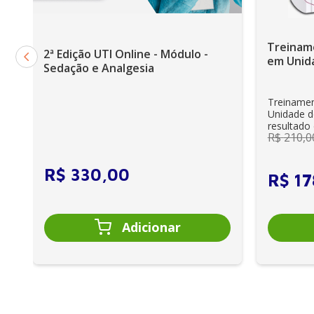
On-line
Juliana Conti
Treinam
2ª Edição UTI Online - Módulo -
em Unid
Sedação e Analgesia
Treiname
Unidade d
resultado
R$
210
,
0
enfermeir
R$
330
,
00
R$
17