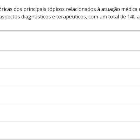
ricas dos principais tópicos relacionados à atuação médica
spectos diagnósticos e terapêuticos, com um total de 140 a
cação Permanente do Hospital das Clínicas da Faculdade de 
José Carvalho Carmona e Juliana Ferreira
odo terá acesso irrestrito a todas as atividades do curso (
estudo. As aulas não tem hora marcada, você poderá acessa