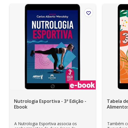
Nutrologia Esportiva - 3ª Edição -
Tabela d
Ebook
Alimentos
decisão n
A Nutrologia Esportiva associa os
Também co