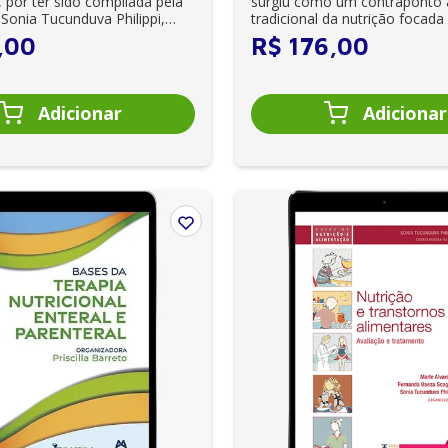
 por ter sido compilada pela
surgiu como um contraponto 
 Sonia Tucunduva Philippi,
tradicional da nutrição focada
rg...
aspectos bioló...
,
00
R$
176
,
00