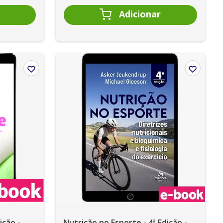
ição -
Nutrição no Esporte - 4ª Edição -