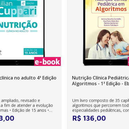
clínica no adulto 4ª Edição
Nutrição Clínica Pediátri
Algoritmos - 1ª Edição - 
 ampliado, revisado e
Um livro composto de 35 capí
 a fim de atender a evolução
algoritmos que percorrem tod
emas • Edição de 15 anos •
especialidades pediátricas, c
.
no manej...
8
,
00
R$
136
,
00