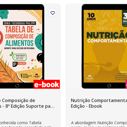
e Composição de
Nutrição Comportamental
 - 8ª Edição Suporte para
Edição - Ebook
utricional - Ebook
nhecida como Tabela
A abordagem Nutrição Compo