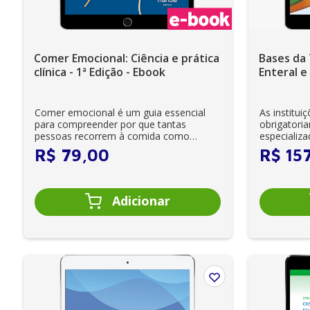
Comer Emocional: Ciência e prática
Bases da 
clínica - 1ª Edição - Ebook
Enteral e 
Ebook
Comer emocional é um guia essencial
As institu
para compreender por que tantas
obrigatori
pessoas recorrem à comida como
especializa
resposta a emoções, e...
desnutrição 
R$
79
,
00
R$
15