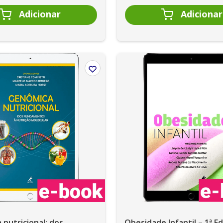
nutricional: dos
Obesidade Infantil – 1ª Ed