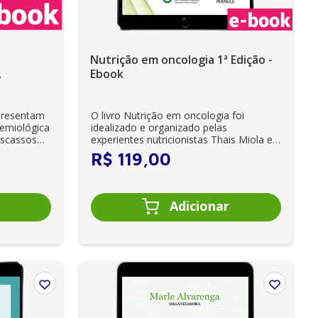
Nutrição em oncologia 1ª Edição -
Ebook
 Ebook
presentam
O livro Nutrição em oncologia foi
demiológica
idealizado e organizado pelas
escassos
experientes nutricionistas Thais Miola e
Fernanda Pires ...
R$
119
,
00