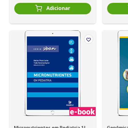
Micronutrientes em Pediatria 1ª
Genômica 