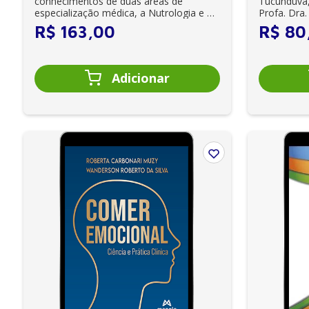
conhecimentos de duas áreas de
Tucunduva,
especialização médica, a Nutrologia e a
Profa. Dra.
Medicina do Exe...
esta obra su
R$
163
,
00
R$
80