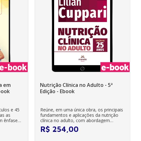
ca em
Nutrição Clínica no Adulto - 5ª
Ebook
Edição - Ebook
tulos e 45
Reúne, em uma única obra, os principais
as as
fundamentos e aplicações da nutrição
om ênfase
clínica no adulto, com abordagem
completa e...
R$
254
,
00