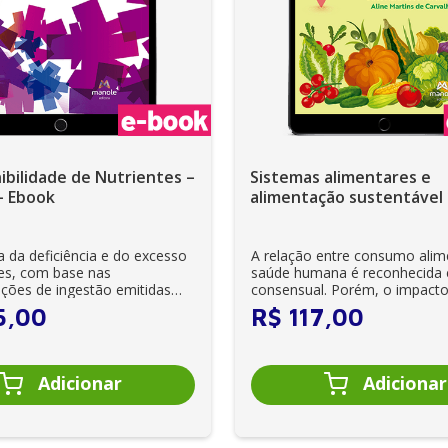
ibilidade de Nutrientes –
Sistemas alimentares e
 - Ebook
alimentação sustentável 
- Ebook
a da deficiência e do excesso
A relação entre consumo alim
tes, com base nas
saúde humana é reconhecida 
ões de ingestão emitidas
consensual. Porém, o impact
es na...
consumo alimentar na sa...
5
,
00
R$
117
,
00