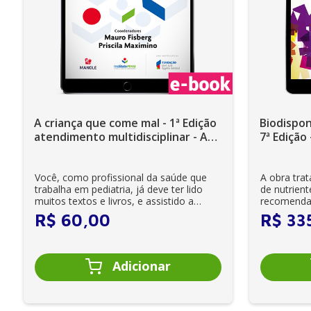
A criança que come mal - 1ª Edição
Biodispon
atendimento multidisciplinar - A
7ª Edição
experiência do CENDA do Instituto
PENSI - Ebook
Você, como profissional da saúde que
A obra trat
trabalha em pediatria, já deve ter lido
de nutrien
muitos textos e livros, e assistido a
recomendaç
diver...
por entidad
R$
60
,
00
R$
33