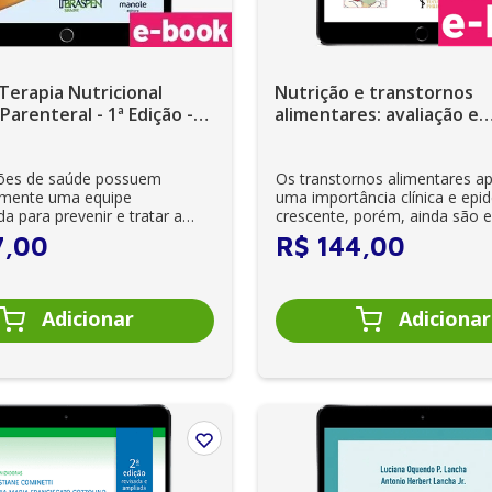
Terapia Nutricional
Nutrição e transtornos
Parenteral - 1ª Edição -
alimentares: avaliação e
tratamento – 1ª Edição -
ições de saúde possuem
Os transtornos alimentares a
amente uma equipe
uma importância clínica e epi
da para prevenir e tratar a
crescente, porém, ainda são 
hospital...
os t...
7
,
00
R$
144
,
00