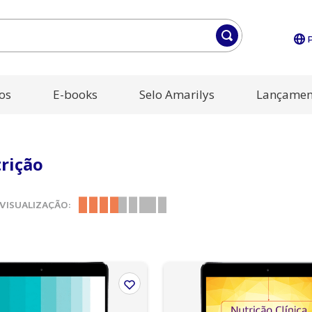
os
E-books
Selo Amarilys
Lançamen
rição
VISUALIZAÇÃO: