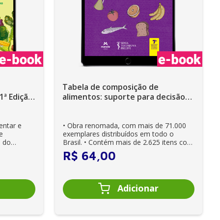
Tabela de composição de
1ª Edição
alimentos: suporte para decisão
nutricional – 7ª Edição - Ebook
entar e
• Obra renomada, com mais de 71.000
e
exemplares distribuídos em todo o
o do
Brasil. • Contém mais de 2.625 itens com
valores ...
R$
64
,
00