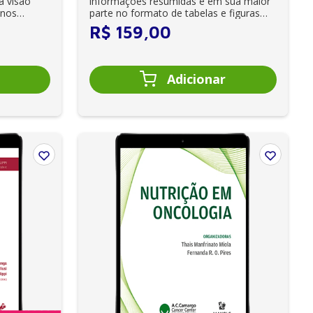
à visão
informações resumidas e em sua maior
 nos
parte no formato de tabelas e figuras
para o ...
R$
159
,
00