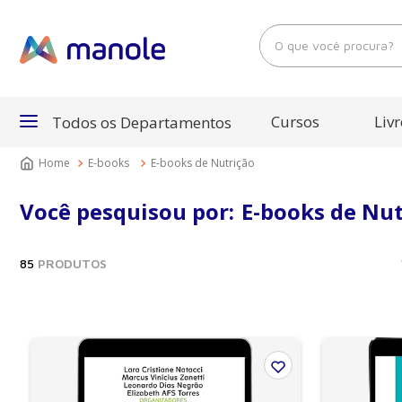
O que você procura?
Cursos
Livr
Todos os Departamentos
E-books
E-books de Nutrição
Departamentos
Você pesquisou por:
E-books de Nut
Cursos
85
PRODUTOS
Livros
E-Books