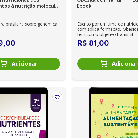
tos à nutrição molecular
Ebook
ão - Ebook
ra brasileira sobre genômica
Escrito por um time de nutrici
com sólida formação, Obesidad
tem como objetivo transmitir 
profissiona...
9
,
00
R$
81
,
00