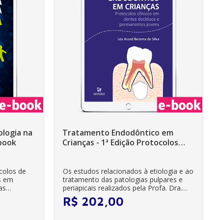
ologia na
Tratamento Endodôntico em
Ebook
Crianças - 1ª Edição Protocolos
clínicos em dentes decíduos e
permanentes jovens - Ebook
Os estudos relacionados à etiologia e ao
s em
tratamento das patologias pulpares e
as
periapicais realizados pela Profa. Dra.
Lé...
R$
202
,
00