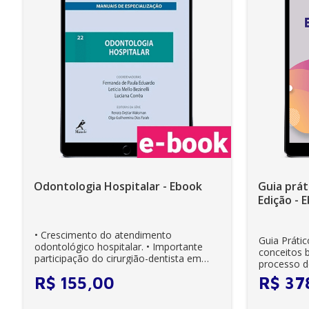
Odontologia Hospitalar - Ebook
Guia prát
Edição - 
• Crescimento do atendimento
Guia Práti
odontológico hospitalar. • Importante
conceitos 
participação do cirurgião-dentista em
processo d
equipes multid...
Estomatolog
R$
155
,
00
R$
37