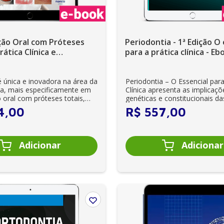
ção Oral com Próteses
Periodontia - 1ª Edição O 
rática Clínica e
para a prática clínica - Eb
ial 1ª Edição - Ebook
é única e inovadora na área da
Periodontia – O Essencial para
a, mais especificamente em
Clínica apresenta as implicaçõ
o oral com próteses totais,
genéticas e constitucionais da
estruturas per...
4
,
00
R$
557
,
00