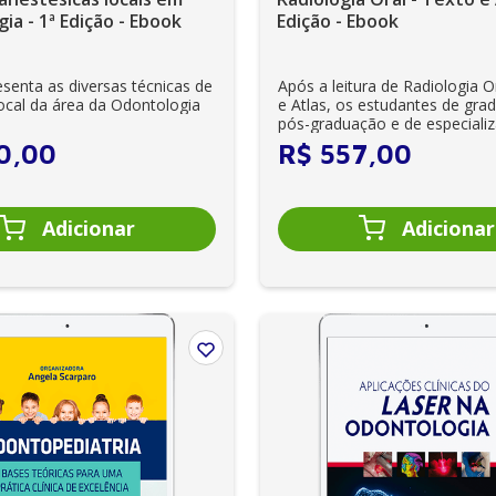
ia - 1ª Edição - Ebook
Edição - Ebook
senta as diversas técnicas de
Após a leitura de Radiologia O
local da área da Odontologia
e Atlas, os estudantes de gra
pós-graduação e de especiali
Rad...
0
,
00
R$
557
,
00