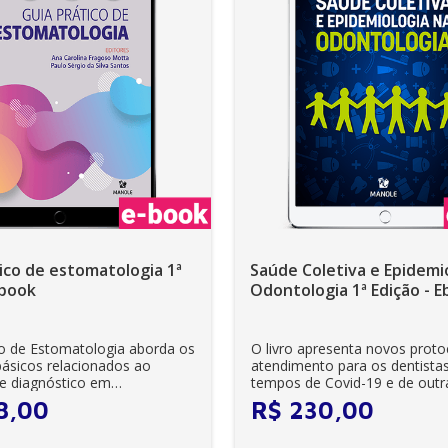
ico de estomatologia 1ª
Saúde Coletiva e Epidemi
Ebook
Odontologia 1ª Edição - 
co de Estomatologia aborda os
O livro apresenta novos protocolos de
básicos relacionados ao
atendimento para os dentista
e diagnóstico em
tempos de Covid-19 e de outr
ia, além...
patologias. É um...
8
,
00
R$
230
,
00