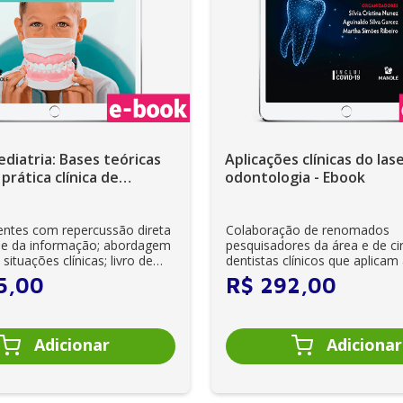
iatria: Bases teóricas
Aplicações clínicas do las
prática clínica de
odontologia - Ebook
a 1ª Edição - Ebook
ntes com repercussão direta
Colaboração de renomados
de da informação; abordagem
pesquisadores da área e de ci
situações clínicas; livro de
dentistas clínicos que aplicam
tecnologia do laser no...
5
,
00
R$
292
,
00