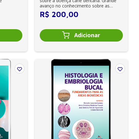
e
sobre a doença cárie dentária. Grande
avanço no conhecimento sobre as
lesões cariosas...
R$
200
,
00