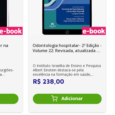
er na
Odontologia hospitalar- 2ª Edição -
Volume 22: Revisada, atualizada e
ampliada - Ebook
O Instituto Israelita de Ensino e Pesquisa
rurgiões-
Albert Einstein destaca-se pela
 a
excelência na formação em saúde,
oferecendo c...
R$
238
,
00