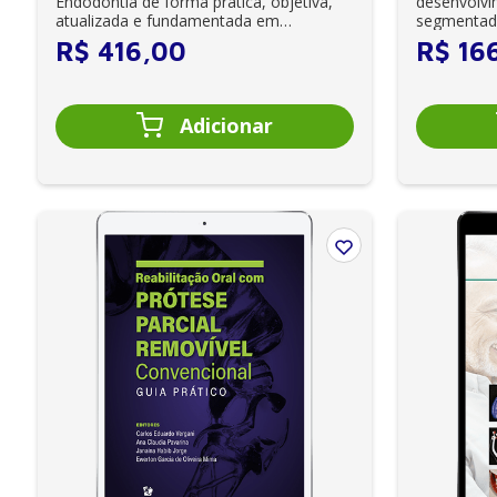
Endodontia de forma prática, objetiva,
desenvolvi
atualizada e fundamentada em
segmentada
evidências cient...
anatômico, f
R$
416
,
00
R$
16