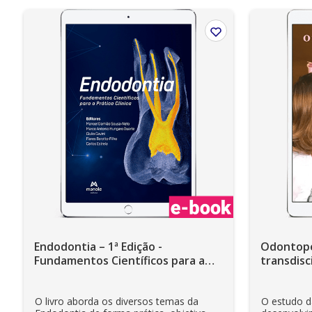
Endodontia – 1ª Edição -
Odontope
Fundamentos Científicos para a
transdisc
Prática Clínica - Ebook
integral d
Ebook
O livro aborda os diversos temas da
O estudo d