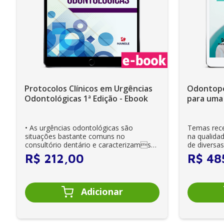
Protocolos Clínicos em Urgências
Odontoped
Odontológicas 1ª Edição - Ebook
para uma 
excelênci
• As urgências odontológicas são
Temas rece
situações bastante comuns no
na qualida
consultório dentário e caracterizamse
de diversas 
por apresentar circ...
exc...
R$
212
,
00
R$
48