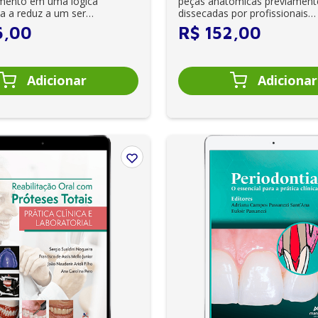
mento em uma lógica
peças anatômicas previament
 a reduz a um ser
dissecadas por profissionais
isiológico, cerebral,...
extremamente qualific...
6
,
00
R$
152
,
00