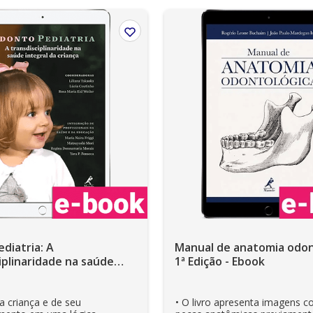
diatria: A
Manual de anatomia odon
iplinaridade na saúde
1ª Edição - Ebook
a criança – 1ª Edição -
a criança e de seu
• O livro apresenta imagens co