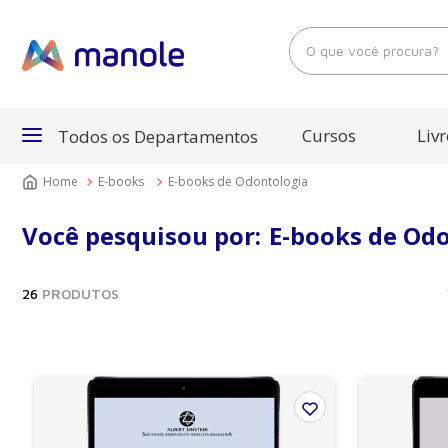
O que você procura?
Cursos
Livr
Todos os Departamentos
E-books
E-books de Odontologia
Departamentos
Você pesquisou por:
E-books de Od
Cursos
26
PRODUTOS
Livros
E-Books