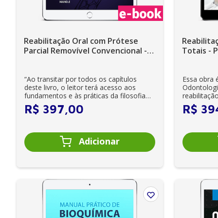
Reabilitação Oral com Prótese
Reabilita
Parcial Removível Convencional -
Totais - P
Guia Prático - 1ª Edição - Ebook
Laborator
“Ao transitar por todos os capítulos
Essa obra 
deste livro, o leitor terá acesso aos
Odontologi
fundamentos e às práticas da filosofia
reabilitaçã
de ens...
com...
R$
397
,
00
R$
39