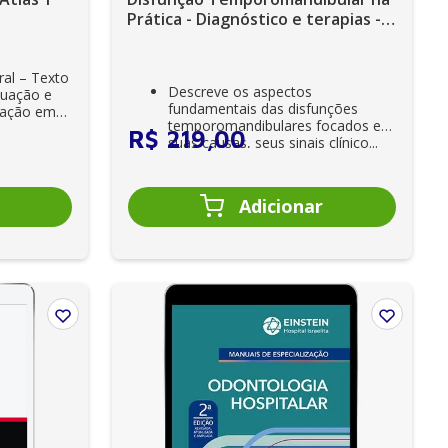
Prática - Diagnóstico e terapias -
Ebook
ral – Texto
Descreve os aspectos
duação e
fundamentais das disfunções
zação em
temporomandibulares focados em
R$
219
,
00
suas causas, seus sinais clínico...