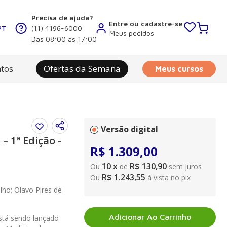
Precisa de ajuda?
Entre ou cadastre-se
PT
(11) 4196-6000
Meus pedidos
Das 08:00 às 17:00
tos
Ofertas da Semana
Meus cursos
Versão digital
– 1ª Edição -
R$
1
.
309
,
00
10
x
R$ 130,90
Ou
de
sem juros
R$ 1.243,55
Ou
à vista no pix
lho; Olavo Pires de
Adicionar Ao Carrinho
stá sendo lançado