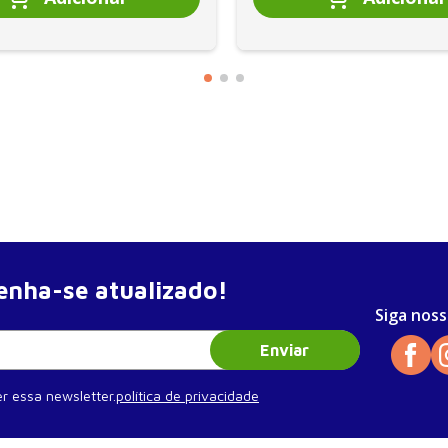
nha-se atualizado!
Siga noss
Enviar
r essa newsletter.
política de privacidade