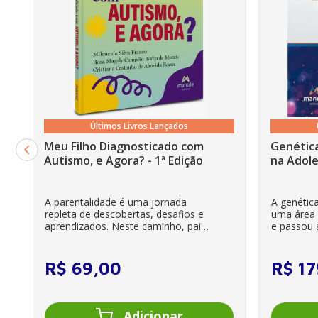
Últimos Livros Lançados
Meu Filho Diagnosticado com
Genética
Autismo, e Agora? - 1ª Edição
na Adole
A parentalidade é uma jornada
A genétic
repleta de descobertas, desafios e
uma área r
aprendizados. Neste caminho, pais
e passou a
e cuidadores se veem ...
clínica diár
R$
69
,
00
R$
17