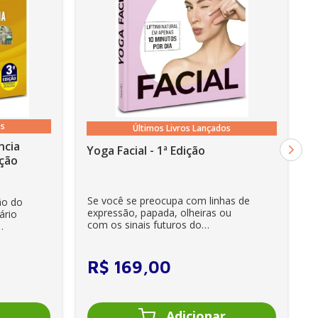
os
Últimos Livros Lançados
ncia
Yoga Facial - 1ª Edição
cia - 3ª Edição
Se você se preocupa com linhas de
ão do
expressão, papada, olheiras ou
ário
com os sinais futuros do
envelhecimento, encontrará aqu...
R$
169
,
00