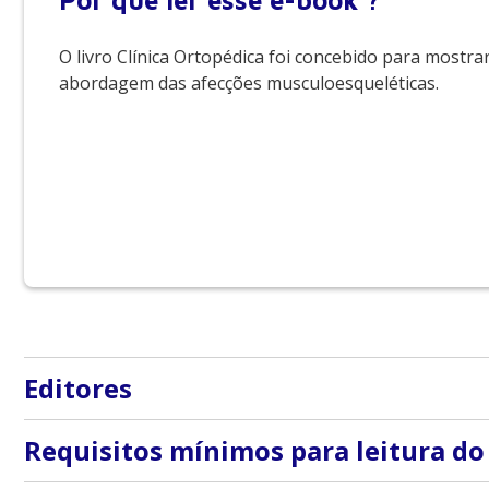
Por que
ler esse e-book ?
O livro Clínica Ortopédica foi concebido para mostr
abordagem das afecções musculoesqueléticas.
Editores
Tarcicio Eloy Pessoa de Barros Filho; Olavo Pires de 
Requisitos mínimos para leitura do