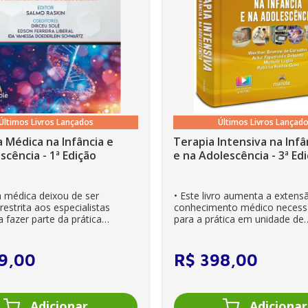
Últimos Livros Lançados
Últimos Livros Lançad
 Médica na Infância e
Terapia Intensiva na Infâ
scência - 1ª Edição
e na Adolescên
a médica deixou de ser
• Este livro aumenta a extens
estrita aos especialistas
conhecimento médico necess
 fazer parte da prática
para a prática em unidade de
ia. Es...
cuidados intensivos. • Es...
9
,
00
R$
398
,
00