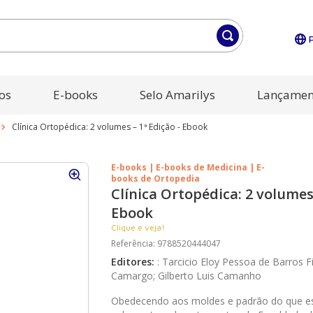
os
E-books
Selo Amarilys
Lançamen
Clínica Ortopédica: 2 volumes – 1ª Edição - Ebook
E-books | E-books de Medicina | E-
books de Ortopedia
Clínica Ortopédica: 2 volumes 
Ebook
Clique e veja!
Referência
:
9788520444047
Editores
:
:
Tarcicio Eloy Pessoa de Barros Fi
Camargo; Gilberto Luis Camanho
Obedecendo aos moldes e padrão do que e