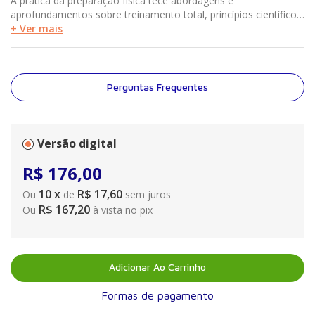
A prática da preparação física tece abordagens e
aprofundamentos sobre treinamento total, princípios científicos,
aspectos organizacionais do treinamento esportivo e diversos
+ Ver mais
tipos de preparação física, relacionando-os aos chamados
esportes terrestres coletivos e individuais e aos aquáticos. Isso
tudo é acrescido de um estudo complementar sobre os
problemas dietéticos que atuam como variáveis em um
Perguntas Frequentes
contexto de preparação esportiva. Assim, esta obra alcança
plenamente a intenção inicial dos autores de contemplar os
diversos pontos mais discutidos e debatidos no treinamento
esportivo.
Versão digital
R$
176
,
00
10
x
R$ 17,60
Ou
de
sem juros
R$ 167,20
Ou
à vista no pix
Adicionar Ao Carrinho
Formas de pagamento