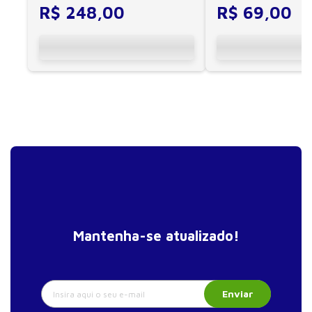
R$
248
,
00
R$
69
,
00
16. Esportes coletivos
17. Preparação física no fitness
18. Preparação física no esporte paralímpico
19. Preparação física de árbitros
Parte IV - O treinamento total
20. Nutrição em preparação física
21. Recursos ergogênicos
22. Ciências exatas na preparação física
23. Informática e treinamento
Glossário
Mantenha-se atualizado!
Índice remissivo
Enviar