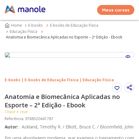
Meus cursos
E-books
E-books de Educação Física
Educação Física
Anatomia e Biomecânica Aplicadas no Esporte – 2ª Edição - Ebook
E-books | E-books de Educação Física | Educação Física
Anatomia e Biomecânica Aplicadas no
Esporte – 2ª Edição - Ebook
Clique e veja!
Referência
:
9788520441787
Autor
:
:
Ackland, Timothy R. / Elliott, Bruce C. / Bloomfield, John
Em uma abordagem moderna, que examina o treinamento com