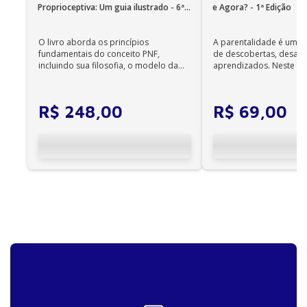
Observações importantes
Proprioceptiva: Um guia ilustrado - 6ª
e Agora? - 1ª Edição
• Em sistemas Linux e Windows Phone, seus e-books
Edição
podem ser acessados on-line; •
O livro aborda os princípios
A parentalidade é uma 
Não é permitida a impressão dos e-books;
fundamentais do conceito PNF,
de descobertas, desafi
•
incluindo sua filosofia, o modelo da
aprendizados. Neste ca
Os e-books adquiridos no site da Editora Manole
CIF, aprendizagem motora...
cuidadores se veem ...
não são compatíveis com os aplicativos e
dispositivos Kindle, Nook, Kobo e Lev;
R$
248
,
00
R$
69
,
00