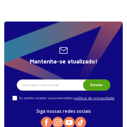
Diagnóstico - Arboviroses
Tratamento - Arboviroses
Resumo do Módulo - Arboviroses
Unidade 7 - Diarreias Agudas
Sumarização - Diarreias Agudas
Diagnóstico - Diarreias Agudas
Mantenha-se atualizado!
Tratamento - Diarreias Agudas
Resumo do Módulo - Diarreias Agudas
Unidade 8 - HIV
Enviar
Sumarização - HIV
Diagnóstico - HIV
política de privacidade
Eu aceito receber essa newsletter.
Tratamento - HIV
Siga nossas redes sociais
Resumo do Módulo - HIV
Unidade 9 - Infecções de Partes Moles