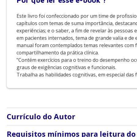
Por que
ler esse e-book ?
Este livro foi confeccionado por um time de profissi
capítulos com temas de suma importância, destacan
experiências; e o saber, a fim de revelar às pessoas 
em pacientes internados, tema de grande valia e de
manual foram contemplados temas relevantes com fo
compartilhamento da prática clínica.
"Contém exercícios para o treino do desempenho ocu
graus de exigências cognitivas e funcionais.
Trabalha as habilidades cognitivas, em especial das
Currículo do Autor
Ana Lúcia Chalhoub Chediác Rodrigues
Requisitos mínimos para leitura do
: Mestre em Gestão para Competitividade – Linha Saúde