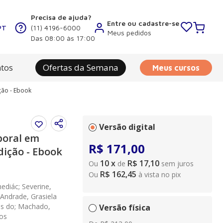
Precisa de ajuda?
Entre ou cadastre-se
PT
(11) 4196-6000
Meus pedidos
Das 08:00 às 17:00
tos
Ofertas da Semana
Meus cursos
ção - Ebook
Versão digital
poral em
R$
171
,
00
dição - Ebook
10
x
R$ 17,10
Ou
de
sem juros
R$ 162,45
Ou
à vista no pix
ediác; Severine,
 Andrade, Grasiela
es do; Machado,
Versão física
ros