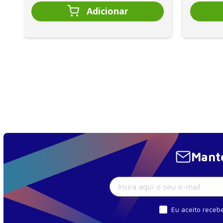
7. Avaliação da composição corporal por ultrassonogra
Matheus Horta Sad
8. Avaliação da composição corporal por tomografia 
Erika Yuri Hirose Murahara
Davi dos Santos Romão
9. Avaliação da composição corporal por densitometria
Paulo Cesar Ribeiro
Anna Carolina Pompermayer Coradelli
10. Avaliação da composição corporal em situações esp
Mante
Grasiela Konkolisc Pina de Andrade
Juliana Bonfleur Carvalho
Ludiane Alves do Nascimento
11. Avaliação da composição corporal nos diferentes t
Eu aceito recebe
Grasiela Konkolisc Pina de Andrade