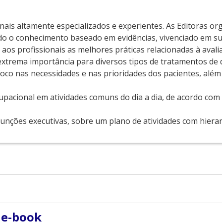
onais altamente especializados e experientes. As Editoras o
do o conhecimento baseado em evidências, vivenciado em s
e aos profissionais as melhores práticas relacionadas à aval
 extrema importância para diversos tipos de tratamentos de
co nas necessidades e nas prioridades dos pacientes, além
pacional em atividades comuns do dia a dia, de acordo com 
 funções executivas, sobre um plano de atividades com hiera
 e-book
 pela Fundação Getulio Vargas. Especialista em Gestão da