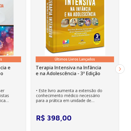
os
Últimos Livros Lançados
cia e
Terapia Intensiva na Infância
ão
e na Adolescência - 3ª Edição
ser
• Este livro aumenta a extensão do
istas
conhecimento médico necessário
ica
para a prática em unidade de
cuidados intensivos. • Es...
R$
398
,
00