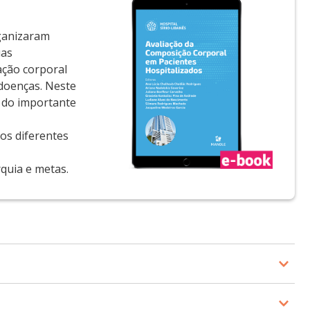
rganizaram
uas
iação corporal
 doenças. Neste
 do importante
os diferentes
rquia e metas.
 Atenção em Saúde pela Fundação Dom Cabral e pelo