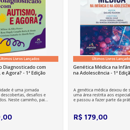
Últimos Livros Lançados
Últimos Livros Lançad
a
o Diagnosticado com
Genética Médica na Infân
 e Agora? - 1ª Edição
na Adolescência - 1ª Ediç
lidade é uma jornada
A genética médica deixou de 
 descobertas, desafios e
uma área restrita aos especial
dos. Neste caminho, pais
e passou a fazer parte da prát
 elétrica
es se veem ...
clínica diária. Es...
9
,
00
R$
179
,
00