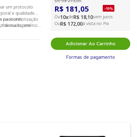
De
R$ 213,00
R$ 181,05
riar um protocolo
-
15
%
poral e qualidade
Ou
10
x
de
R$ 18,10
sem juros
 e na monitorização
m pacientes
Ou
R$ 172,00
à vista no Pix
, foi criado, em
ir dessa experiência,
 atuação abrange
Nutrição juntamente
l Sírio-Libanês.
e Avaliação. Além
 profissionais,
Adicionar Ao Carrinho
íram de forma
resentado.
Formas de pagamento