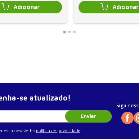
fia
computadorizada
 por emissão de raios X de dupla energia - DEXA
eciais
nha-se atualizado!
Siga noss
Enviar
ratamentos clínicos
r essa newsletter.
política de privacidade