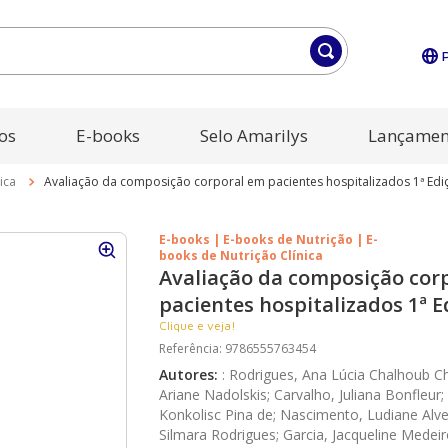
os
E-books
Selo Amarilys
Lançamen
ica
Avaliação da composição corporal em pacientes hospitalizados 1ª Edi
E-books | E-books de Nutrição | E-
books de Nutrição Clínica
Avaliação da composição cor
pacientes hospitalizados 1ª E
Clique e veja!
Referência
:
9786555763454
Autores
:
:
Rodrigues, Ana Lúcia Chalhoub Ch
Ariane Nadolskis; Carvalho, Juliana Bonfleur;
Konkolisc Pina de; Nascimento, Ludiane Alv
Silmara Rodrigues; Garcia, Jacqueline Medei