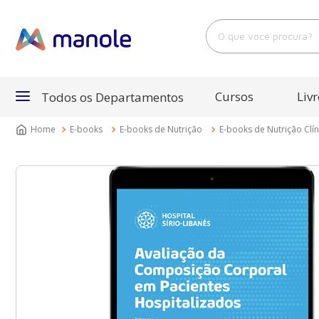
O que você procura?
Cursos
Livr
Todos os Departamentos
E-books
E-books de Nutrição
E-books de Nutrição Clín
Departamentos
Cursos
Livros
E-Books