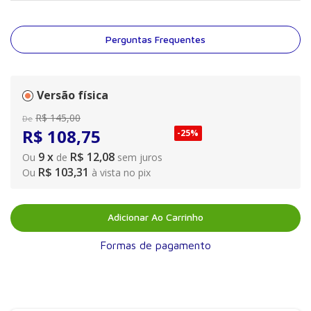
princípios abstratos, já não atende às novas demandas trazidas
pelo envelhecimento populacional, pelas doenças crônicas e
pela presença da inteligência artificial. A obra apresenta a
Perguntas Frequentes
Bioética do Cuidado em Saúde (BCS), uma abordagem que
reconhece o paciente como sujeito ativo, com direitos e papel
essencial nas decisões sobre o próprio cuidado. Baseada em
valores como empatia, vulnerabilidade e confiança, a BCS
Versão física
oferece ferramentas e métodos práticos para fortalecer o
R$
145
,
00
De
diálogo e a ética nas relações clínicas.
R$
108
,
75
-
25%
9
x
R$ 12,08
Ou
de
sem juros
R$ 103,31
Ou
à vista no pix
Adicionar Ao Carrinho
Formas de pagamento