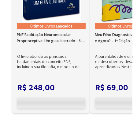
Últimos Livros Lançados
Últimos Livros 
PNF Facilitação Neuromuscular
Meu Filho Diagnosticad
Proprioceptiva: Um guia ilustrado - 6ª
e Agora? - 1ª Edição
Edição
O livro aborda os princípios
A parentalidade é uma 
fundamentais do conceito PNF,
de descobertas, desafi
incluindo sua filosofia, o modelo da
aprendizados. Neste ca
CIF, aprendizagem motora...
cuidadores se veem ...
R$
248
,
00
R$
69
,
00