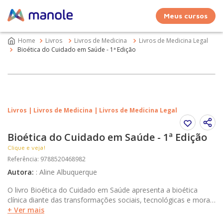
Meus cursos
Livros
Livros de Medicina
Livros de Medicina Legal
Bioética do Cuidado em Saúde - 1ª Edição
Livros | Livros de Medicina | Livros de Medicina Legal
Bioética do Cuidado em Saúde - 1ª Edição
Clique e veja!
Referência
:
9788520468982
Autora
:
:
Aline Albuquerque
O livro Bioética do Cuidado em Saúde apresenta a bioética
clínica diante das transformações sociais, tecnológicas e morais
que marcam os cuidados em saúde atuais. A autora demostra
+ Ver mais
como o modelo tradicional, centrado no profissional e em