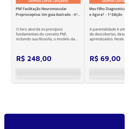
português funciona em instalações em nosso idioma
Últimos Livros Lançados
Últimos Livros 
no Windows 7 SP1 ou superior e OS X 10.10 (Yosemite).
PNF Facilitação Neuromuscular
Meu Filho Diagnosticad
Observações importantes
Proprioceptiva: Um guia ilustrado - 6ª
e Agora? - 1ª Edição
• Em sistemas Linux e Windows Phone, seus e-books
Edição
podem ser acessados on-line; •
O livro aborda os princípios
A parentalidade é uma 
Não é permitida a impressão dos e-books;
fundamentais do conceito PNF,
de descobertas, desafi
•
incluindo sua filosofia, o modelo da
aprendizados. Neste ca
Os e-books adquiridos no site da Editora Manole
CIF, aprendizagem motora...
cuidadores se veem ...
não são compatíveis com os aplicativos e
dispositivos Kindle, Nook, Kobo e Lev;
R$
248
,
00
R$
69
,
00