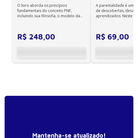
Observações importantes
O livro aborda os princípios
A parentalidade é uma 
• Em sistemas Linux e Windows Phone, seus e-
fundamentais do conceito PNF,
de descobertas, desafi
books podem ser acessados on-line;
incluindo sua filosofia, o modelo da
aprendizados. Neste ca
CIF, aprendizagem motora...
cuidadores se veem ...
• Não é permitida a impressão dos e-books;
R$
248
,
00
R$
69
,
00
• Os e-books adquiridos no site da Editora Manole
não são compatíveis com os aplicativos e
dispositivos Kindle, Nook, Kobo e Lev;
Mantenha-se atualizado!