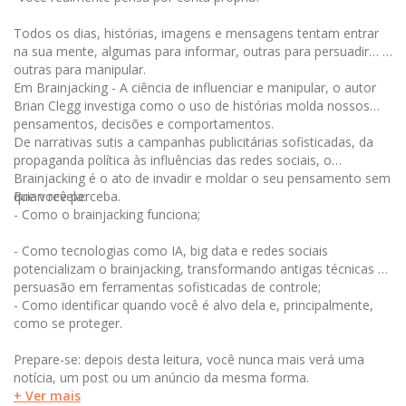
Todos os dias, histórias, imagens e mensagens tentam entrar
na sua mente, algumas para informar, outras para persuadir… e
outras para manipular.
Em Brainjacking - A ciência de influenciar e manipular, o autor
Brian Clegg investiga como o uso de histórias molda nossos
pensamentos, decisões e comportamentos.
De narrativas sutis a campanhas publicitárias sofisticadas, da
propaganda política às influências das redes sociais, o
Brainjacking é o ato de invadir e moldar o seu pensamento sem
que você perceba.
Brian revela:
- Como o brainjacking funciona;
- Como tecnologias como IA, big data e redes sociais
potencializam o brainjacking, transformando antigas técnicas de
persuasão em ferramentas sofisticadas de controle;
- Como identificar quando você é alvo dela e, principalmente,
como se proteger.
Prepare-se: depois desta leitura, você nunca mais verá uma
notícia, um post ou um anúncio da mesma forma.
+ Ver mais