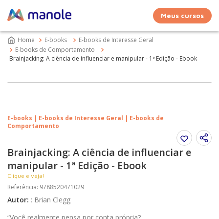
Meus cursos
E-books
E-books de Interesse Geral
E-books de Comportamento
Brainjacking: A ciência de influenciar e manipular - 1ª Edição - Ebook
E-books | E-books de Interesse Geral | E-books de
Comportamento
Brainjacking: A ciência de influenciar e
manipular - 1ª Edição - Ebook
Clique e veja!
Referência
:
9788520471029
Autor
:
:
Brian Clegg
“Você realmente pensa por conta própria?