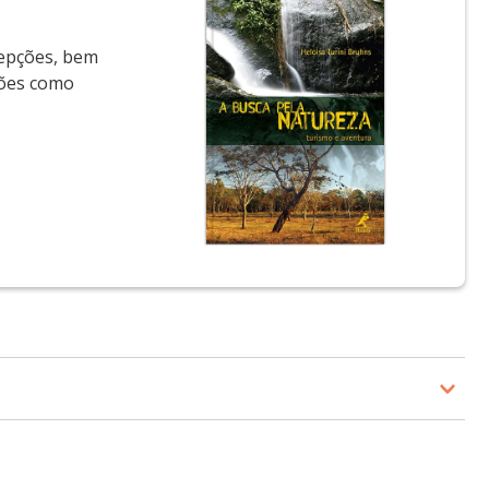
cepções, bem
sões como