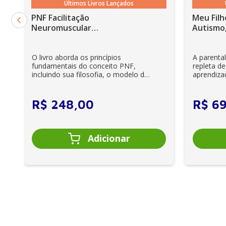
Últimos Livros Lançados
PNF Facilitação
Meu Filh
Neuromuscular
Autismo,
Proprioceptiva: Um guia
ilustrado - 6ª Edição
O livro aborda os princípios
A parenta
fundamentais do conceito PNF,
repleta de
incluindo sua filosofia, o modelo da
aprendiza
CIF, aprendizagem motora...
e cuidador
R$
248
,
00
R$
6