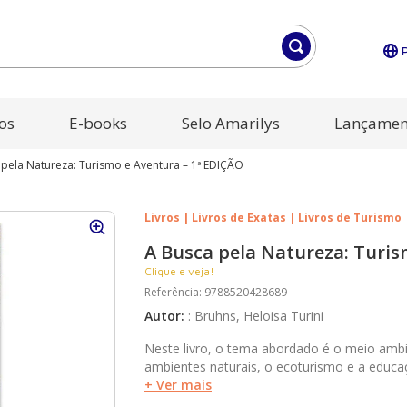
os
E-books
Selo Amarilys
Lançamen
 pela Natureza: Turismo e Aventura – 1ª EDIÇÃO
Livros | Livros de Exatas | Livros de Turismo
A Busca pela Natureza: Turis
Clique e veja!
Referência
:
9788520428689
Autor
:
:
Bruhns, Heloisa Turini
Neste livro, o tema abordado é o meio ambi
ambientes naturais, o ecoturismo e a educa
ecofeminismo e o eco-turismo, por meio de
+ Ver mais
elementos, e os relaciona com os temas do e