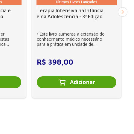
os
Últimos Livros Lançados
cia e
Terapia Intensiva na Infância
ão
e na Adolescência - 3ª Edição
ser
• Este livro aumenta a extensão do
istas
conhecimento médico necessário
ica
para a prática em unidade de
cuidados intensivos. • Es...
R$
398
,
00