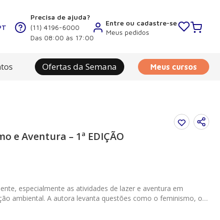
Precisa de ajuda?
Entre ou cadastre-se
PT
(11) 4196-6000
Meus pedidos
Das 08:00 às 17:00
tos
Ofertas da Semana
Meus cursos
mo e Aventura – 1ª EDIÇÃO
ente, especialmente as atividades de lazer e aventura em
ção ambiental. A autora levanta questões como o feminismo, o
 estudiosos das áreas e por depoimentos referentes a esses
sporte, lazer e aventura, ou seja, com as múltiplas formas e