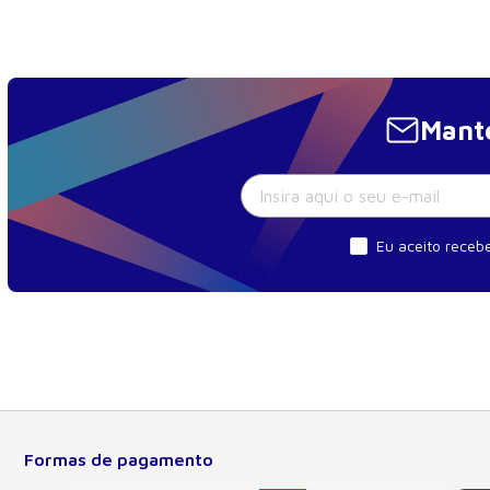
Mante
Eu aceito recebe
Formas de pagamento
Sobre a Manole