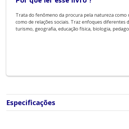
Por que
ler esse livro ?
Trata do fenômeno da procura pela natureza como u
como de relações sociais. Traz enfoques diferentes
turismo, geogra­fia, educação física, biologia, pedago
Especificações
ISBN
9788520428689
Peso
0.365