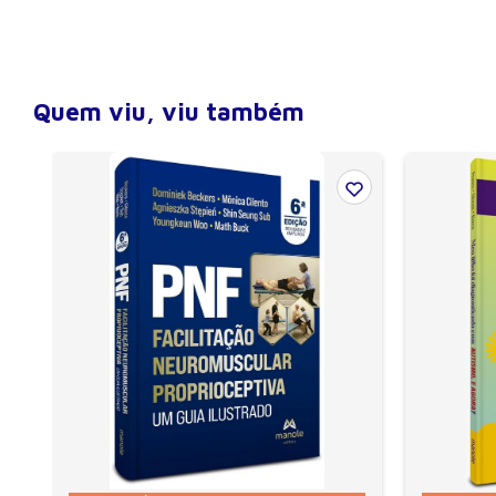
Largura
16 cm
Altura
23 cm
Profundidade (lombada)
1,5 cm
Quem viu, viu também
Número de páginas
205
Encadernação
Brochura
Ano de publicação
2009
Edição
1