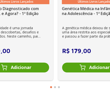
Últimos Livros Lançados
Últimos Livros Lançad
o Diagnosticado com
Genética Médica na Infân
 e Agora? - 1ª Edição
na Adolescência - 1ª Ediç
lidade é uma jornada
A genética médica deixou de 
 descobertas, desafios e
uma área restrita aos especial
dos. Neste caminho, pais
e passou a fazer parte da prát
es se veem ...
clínica diária. Es...
9
,
00
R$
179
,
00