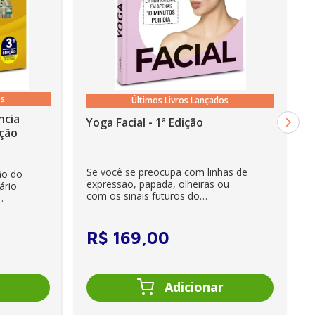
os
Últimos Livros Lançados
ncia
Yoga Facial - 1ª Edição
cia - 3ª Edição
Se você se preocupa com linhas de
ão do
expressão, papada, olheiras ou
ário
com os sinais futuros do
envelhecimento, encontrará aqu...
R$
169
,
00