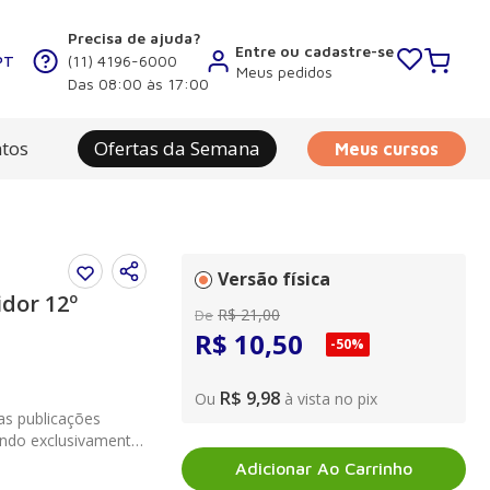
Precisa de ajuda?
Entre ou cadastre-se
PT
(11) 4196-6000
Meus pedidos
Das 08:00 às 17:00
tos
Ofertas da Semana
Meus cursos
Versão física
dor 12º
R$
21
,
00
De
R$
10
,
50
-
50%
R$ 9,98
Ou
à vista no pix
s publicações
endo exclusivamente
078, de 11.09.1990),
Adicionar Ao Carrinho
021.