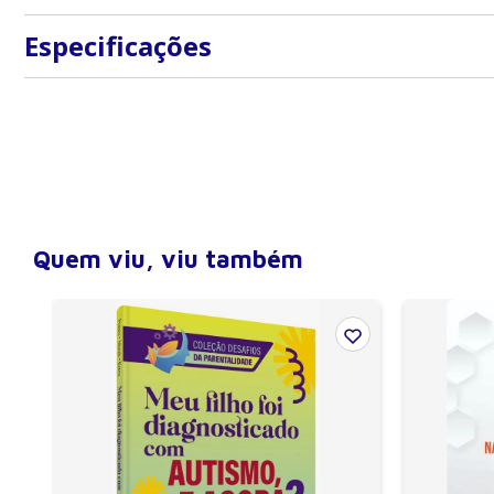
Especificações
Peso
0,500 kg
Largura
10 cm
Altura
15 cm
Profundidade (lombada)
0,1 cm
Número de páginas
64
Quem viu, viu também
Encadernação
Brochura
Edição
12