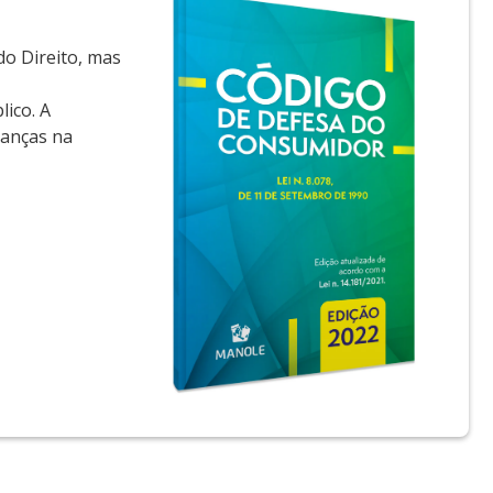
o Direito, mas
lico. A
danças na