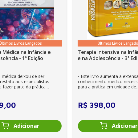
Últimos Livros Lançados
Últimos Livros Lançad
 Médica na Infância e
Terapia Intensiva na Infâ
scência - 1ª Edição
e na Adolescên
a médica deixou de ser
• Este livro aumenta a extens
estrita aos especialistas
conhecimento médico necess
 fazer parte da prática
para a prática em unidade de
ia. Es...
cuidados intensivos. • Es...
9
,
00
R$
398
,
00