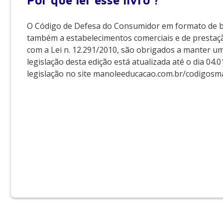
Por que
ler esse livro ?
O Código de Defesa do Consumidor em formato de bol
também a estabelecimentos comerciais e de prestaçã
com a Lei n. 12.291/2010, são obrigados a manter um 
legislação desta edição está atualizada até o dia 04
legislação no site manoleeducacao.com.br/codigosma