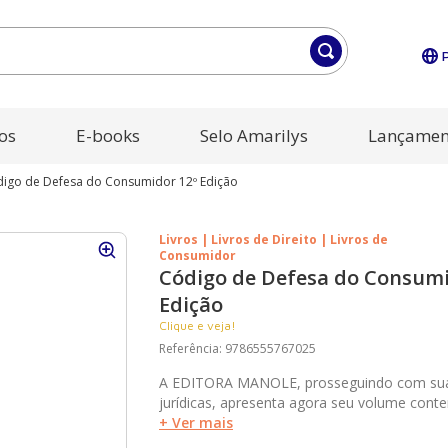
os
E-books
Selo Amarilys
Lançamen
igo de Defesa do Consumidor 12º Edição
Livros | Livros de Direito | Livros de
Consumidor
Código de Defesa do Consumi
Edição
Clique e veja!
Referência
:
9786555767025
A EDITORA MANOLE, prosseguindo com sua
jurídicas, apresenta agora seu volume cont
o Código de Defesa do Consumidor (Lei n. 8.
+ Ver mais
devidamente atualizado pela Lei n. 14.181/2