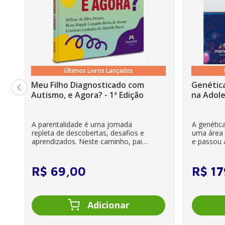
Últimos Livros Lançados
Meu Filho Diagnosticado com
Genética
Autismo, e Agora? - 1ª Edição
na Adole
A parentalidade é uma jornada
A genétic
repleta de descobertas, desafios e
uma área r
aprendizados. Neste caminho, pais
e passou a
e cuidadores se veem ...
clínica diár
R$
69
,
00
R$
17