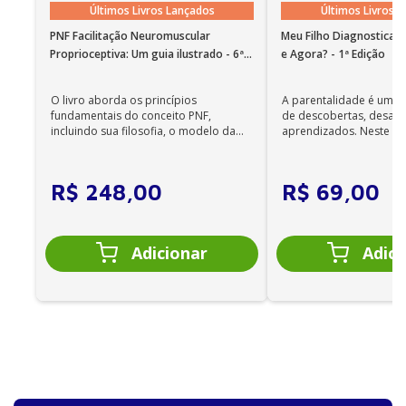
Últimos Livros Lançados
Últimos Livros 
• Em sistemas Linux e Windows Phone, seus e-books
podem ser acessados on-line; •
PNF Facilitação Neuromuscular
Meu Filho Diagnosticad
Não é permitida a impressão dos e-books;
Proprioceptiva: Um guia ilustrado - 6ª
e Agora? - 1ª Edição
Edição
•
Os e-books adquiridos no site da Editora Manole
O livro aborda os princípios
A parentalidade é uma 
não são compatíveis com os aplicativos e
fundamentais do conceito PNF,
de descobertas, desafi
incluindo sua filosofia, o modelo da
aprendizados. Neste ca
dispositivos Kindle, Nook, Kobo e Lev;
CIF, aprendizagem motora...
cuidadores se veem ...
R$
248
,
00
R$
69
,
00