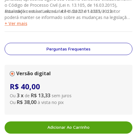
o Código de Processo Civil (Lei n. 13.105, de 16.03.2015),
atualizado com as Leis ns. 14.341/2022 e 14.365/2022.
Esta edição está atualizada até o dia 03.01.2023, e o leitor
poderá manter-se informado sobre as mudanças na legislação
até 31.10.2023 no site manoleeducacao.com.br/codigosmanole.
+ Ver mais
Perguntas Frequentes
Versão digital
R$
40
,
00
3
x
R$ 13,33
Ou
de
sem juros
R$ 38,00
Ou
à vista no pix
Adicionar Ao Carrinho