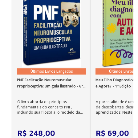
Edição
1
Treinamento Ltda., empresa especializada em
assessoria em processos de gestão de negócios,
desenvolvimento de planos de negócios e
implementação de ações tecnológicas nas micro e
pequenas empresas residentes em incubadoras de
empresas ou parques tecnológicos, ou ainda
apoiadas por essas entidades.
Últimos Livros Lançados
Últimos Livros 
PNF Facilitação Neuromuscular
Meu Filho Diagnosticad
Proprioceptiva: Um guia ilustrado - 6ª
e Agora? - 1ª Edição
Edição
O livro aborda os princípios
A parentalidade é uma 
fundamentais do conceito PNF,
de descobertas, desafi
incluindo sua filosofia, o modelo da
aprendizados. Neste ca
CIF, aprendizagem motora...
cuidadores se veem ...
R$
248
,
00
R$
69
,
00