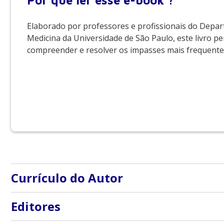
Por que
ler esse e-book ?
Elaborado por professores e profissionais do Departa
Medicina da Universidade de São Paulo, este livro p
compreender e resolver os impasses mais frequentes d
Currículo do Autor
Sobre os editores:
Editores
Orestes Vicente Forlenza é Professor-Associado, Livr