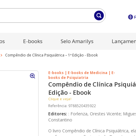
os
E-books
Selo Amarilys
Lançamen
Compêndio de Clínica Psiquiátrica – 1ª Edição - Ebook
E-books | E-books de Medicina | E-
books de Psiquiatria
Compêndio de Clínica Psiquiát
Edição - Ebook
Clique e veja!
Referência
:
9788520435922
Editores
:
:
Forlenza, Orestes Vicente; Migue
Constantino
O livro Compêndio de Clínica Psiquiátrica, e