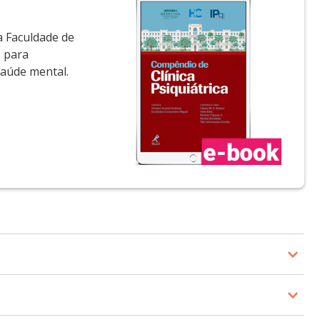
a Faculdade de
s para
saúde mental.
edicina da Universidade de São Paulo. É vice-Diretor