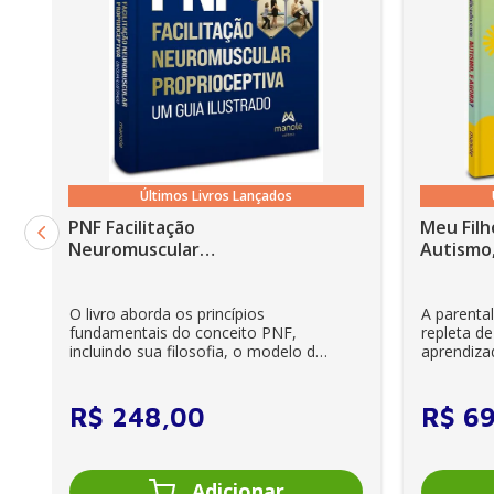
Últimos Livros Lançados
PNF Facilitação
Meu Filh
Neuromuscular
Autismo,
Proprioceptiva: Um guia
ilustrado - 6ª Edição
O livro aborda os princípios
A parenta
fundamentais do conceito PNF,
repleta de
incluindo sua filosofia, o modelo da
aprendiza
CIF, aprendizagem motora...
e cuidador
R$
248
,
00
R$
6