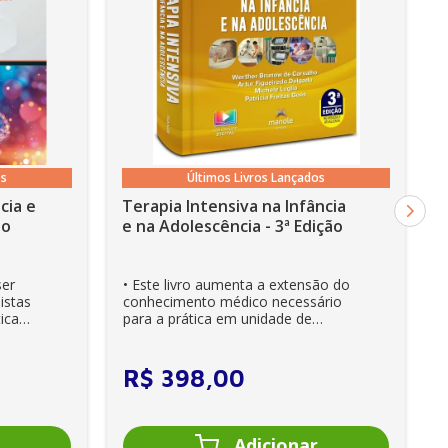
os
Últimos Livros Lançados
cia e
Terapia Intensiva na Infância
ão
e na Adolescência - 3ª Edição
ser
• Este livro aumenta a extensão do
istas
conhecimento médico necessário
ica
para a prática em unidade de
cuidados intensivos. • Es...
R$
398
,
00