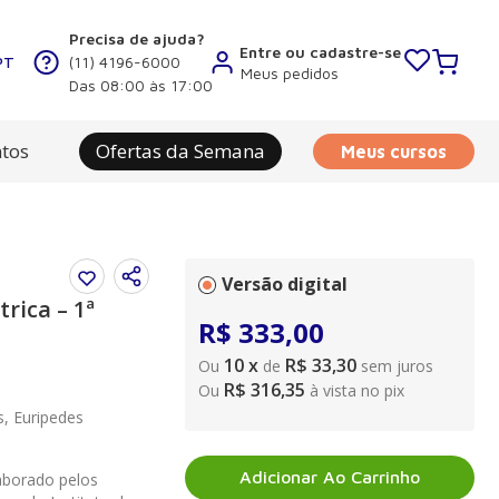
Precisa de ajuda?
Entre ou cadastre-se
PT
(11) 4196-6000
Meus pedidos
Das 08:00 às 17:00
tos
Ofertas da Semana
Meus cursos
Versão digital
rica – 1ª
R$
333
,
00
10
x
R$ 33,30
Ou
de
sem juros
R$ 316,35
Ou
à vista no pix
s, Euripedes
Adicionar Ao Carrinho
laborado pelos