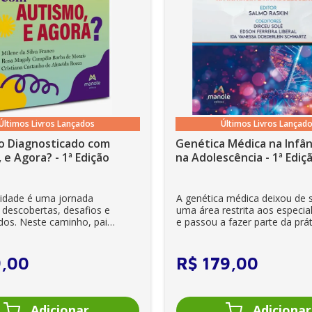
Últimos Livros Lançados
Últimos Livros Lançad
o Diagnosticado com
Genética Médica na Infân
 e Agora? - 1ª Edição
na Adolescência - 1ª Ediç
lidade é uma jornada
A genética médica deixou de 
 descobertas, desafios e
uma área restrita aos especial
dos. Neste caminho, pais
e passou a fazer parte da prát
es se veem ...
clínica diária. Es...
9
,
00
R$
179
,
00