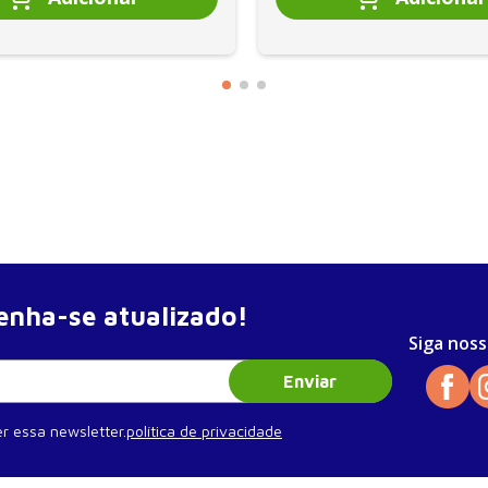
nha-se atualizado!
Siga noss
Enviar
r essa newsletter.
política de privacidade