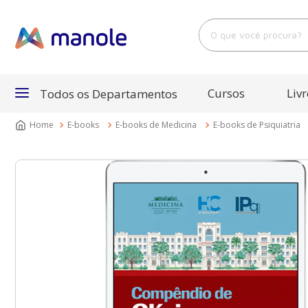
O que você procura?
Cursos
Livr
Todos os Departamentos
E-books
E-books de Medicina
E-books de Psiquiatria
Departamentos
Cursos
Livros
E-Books