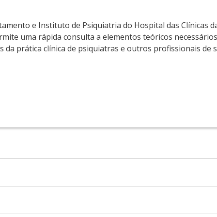
mento e Instituto de Psiquiatria do Hospital das Clínicas d
ermite uma rápida consulta a elementos teóricos necessário
a prática clínica de psiquiatras e outros profissionais de 
e-Docente do Departamento de Psiquiatria da Faculdade de M