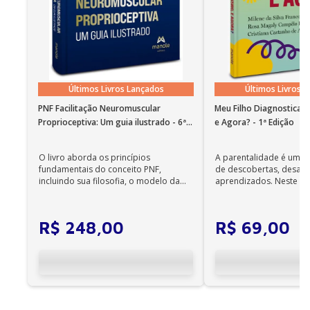
Últimos Livros Lançados
Últimos Livros 
PNF Facilitação Neuromuscular
Meu Filho Diagnosticad
Proprioceptiva: Um guia ilustrado - 6ª
e Agora? - 1ª Edição
Edição
O livro aborda os princípios
A parentalidade é uma 
fundamentais do conceito PNF,
de descobertas, desafi
incluindo sua filosofia, o modelo da
aprendizados. Neste ca
CIF, aprendizagem motora...
cuidadores se veem ...
R$
248
,
00
R$
69
,
00