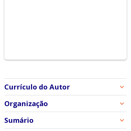
Currículo do Autor
Wilson da Costa Bueno é jornalista, mestre e
Organização
doutor em Ciências da Comunicação pela ECA-USP.
Orientou cerca de 120 dissertações e teses em
Wilson da Costa Bueno
Sumário
Comunicação e Jornalismo e tem inúmeros livros e
e-books publicados, além de dezenas de artigos em