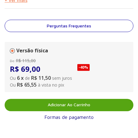
para as marcas incorporar uma nova postura comunicacional.
+ Ver mais
Este livro, que reúne mais de uma dezena de estudiosos,
pesquisadores e profissionais da Comunicação, traça uma
perspectiva atual e ampliada do universo das marcas, buscando
estabelecer a relação entre as ações de comunicação e o
Perguntas Frequentes
processo de gestão de marcas, com ênfase na realidade
brasileira.
Versão física
R$
115
,
00
De
R$
69
,
00
-
40%
6
x
R$ 11,50
Ou
de
sem juros
R$ 65,55
Ou
à vista no pix
Adicionar Ao Carrinho
Formas de pagamento