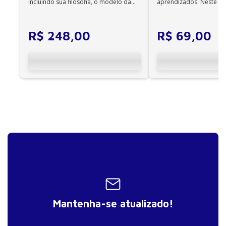
incluindo sua filosofia, o modelo da
aprendizados. Neste ca
CIF, aprendizagem motora...
cuidadores se veem ...
R$
248
,
00
R$
69
,
00
Mantenha-se atualizado!