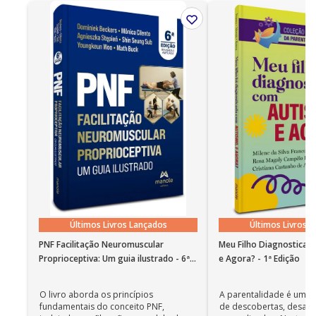
Empresarial/Organizacional e no Jornalismo
Especializado (Científico, em Saúde, Rural e
Ano de publicação
2014
Ambiental), com inúmeros livros e capítulos de
Edição
1
livros publicados no Brasil e no exterior.
Últimos Livros Lançados
Últimos Livros 
PNF Facilitação Neuromuscular
Meu Filho Diagnosticad
Proprioceptiva: Um guia ilustrado - 6ª
e Agora? - 1ª Edição
Edição
O livro aborda os princípios
A parentalidade é uma 
fundamentais do conceito PNF,
de descobertas, desafi