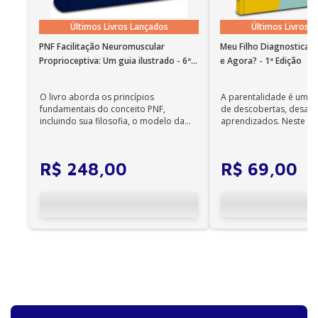
Últimos Livros Lançados
Últimos Livros 
PNF Facilitação Neuromuscular
Meu Filho Diagnosticad
Proprioceptiva: Um guia ilustrado - 6ª
e Agora? - 1ª Edição
Edição
O livro aborda os princípios
A parentalidade é uma 
fundamentais do conceito PNF,
de descobertas, desafi
incluindo sua filosofia, o modelo da
aprendizados. Neste ca
CIF, aprendizagem motora...
cuidadores se veem ...
R$
248
,
00
R$
69
,
00