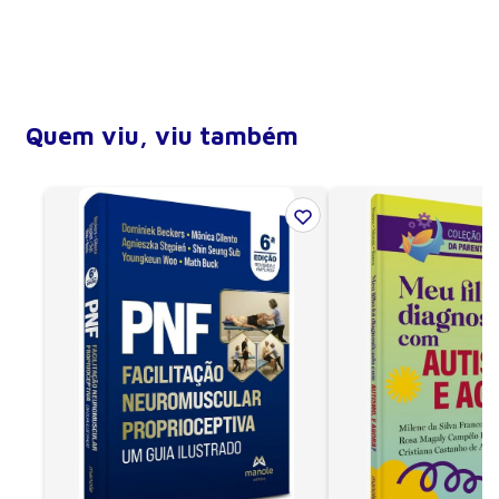
Largura
15,5 cm
Altura
22,5 cm
Profundidade (lombada)
1,3 cm
Encadernação
Brochura
Quem viu, viu também
Edição
1