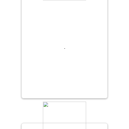
On-line
desistência.
Carlos
política
O consumo de qualquer percentual da obra
Luxo
caracteriza o recebimento e o funcionamento do
serviço adquirido e, dessa forma, este não poderá
ser cancelado nem passível de devolução dos
valores pagos.
-