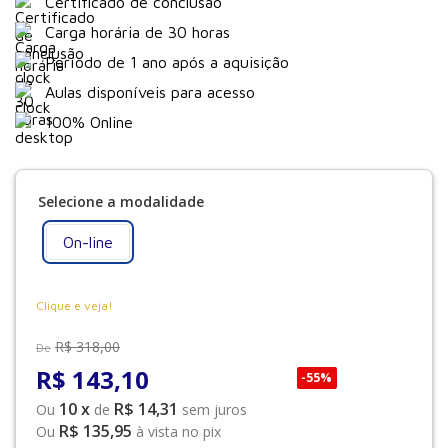
Certificado de conclusão
Carga horária de 30 horas
Período de 1 ano após a aquisição
Aulas disponíveis para acesso
100% Online
On-line
Clique e veja!
R$
318
,
00
De
R$
143
,
10
-
55%
10
x
R$ 14,31
Ou
de
sem juros
R$ 135,95
Ou
à vista no pix