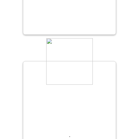
Cognição social 3:
Talita Helena
On-line
Tomada de
Spada
decisões
Estimulação das
habilidades
Giovana
On-line
socioemocionais
Martini Orsi
através de
histórias infantis
-