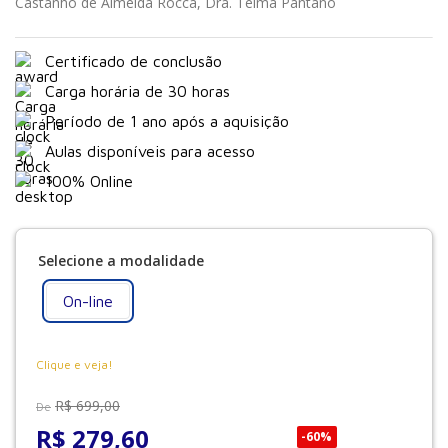
Castanho de Almeida Rocca, Dra. Telma Pantano
Certificado de conclusão
Carga horária de 30 horas
Período de 1 ano após a aquisição
Aulas disponíveis para acesso
100% Online
On-line
Clique e veja!
R$
699
,
00
De
R$
279
,
60
-
60%