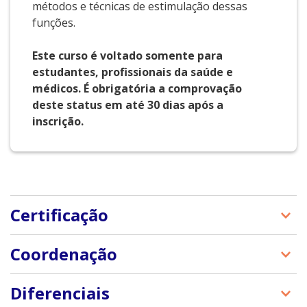
métodos e técnicas de estimulação dessas
funções.
Este curso é voltado somente para
estudantes, profissionais da saúde e
médicos. É obrigatória a comprovação
deste status em até 30 dias após a
Certificação
O certificado será emitido pela coordenação do
Coordenação
curso e pela Manole Educação. Para obtê-lo, o
aluno precisa ter, no mínimo, 70% de frequência.
Dra. Cristiana Castanho de Almeida Rocca
Diferenciais
Dr. Antônio de Pádua Serafim