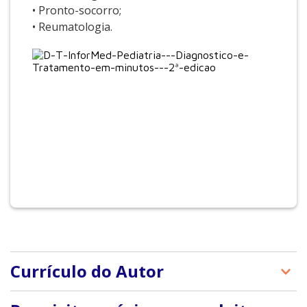
• Pronto-socorro;
• Reumatologia.
Currículo do Autor
Filumena Maria da Silva Gomes: Doutora em