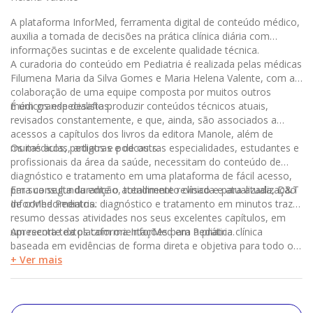
A plataforma InforMed, ferramenta digital de conteúdo médico,
auxilia a tomada de decisões na prática clínica diária com
informações sucintas e de excelente qualidade técnica.
A curadoria do conteúdo em Pediatria é realizada pelas médicas
Filumena Maria da Silva Gomes e Maria Helena Valente, com a
colaboração de uma equipe composta por muitos outros
médicos especialistas.
É um grande desafio produzir conteúdos técnicos atuais,
revisados constantemente, e que, ainda, são associados a
acessos a capítulos dos livros da editora Manole, além de
muitas aulas, artigos e podcasts.
Os médicos, pediatras e de outras especialidades, estudantes e
profissionais da área da saúde, necessitam do conteúdo de
diagnóstico e tratamento em uma plataforma de fácil acesso,
para consulta durante o atendimento clínico e para atualização
Em sua segunda edição, totalmente revisada e atualizada, D&T
de conhecimentos.
InforMed Pediatria: diagnóstico e tratamento em minutos traz o
resumo dessas atividades nos seus excelentes capítulos, em
um recorte da plataforma InforMed em Pediatria.
Apresenta textos com orientações para a prática clínica
baseada em evidências de forma direta e objetiva para todo o
corpo clínico.
+ Ver mais