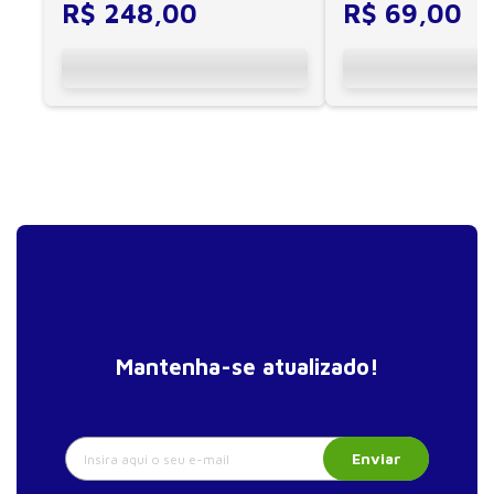
16. Resultados do transplante intestinal no
R$
248
,
00
R$
69
,
00
tratamento da doença de Crohn
17. O papel da enfermagem e o preparo para o
autocuidado do paciente com doença inflamatória
intestinal
18. Atendimento pré-consulta dos pacientes com
doença inflamatória intestinal no Centro de
Doenças Inflamatórias Intestinais do Hospital
Israelita Albert Einstein
19. Risco cardiovascular em pacientes com doença
inflamatória intestinal
20. Estratégias atuais de tratamento das doenças
inflamatórias intestinais
Mantenha-se atualizado!
Enviar