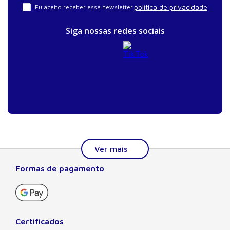
política de privacidade
Eu aceito receber essa newsletter.
Siga nossas redes sociais
Formas de pagamento
Sobre a Manole
A Editora Manole é líder em prover conteúdo essencial à
formação do estudante, do profissional nas áreas
científicas, técnicas e profissionais. Seu catálogo, com
Certificados
quase dois mil títulos de autores nacionais e estrangeiros,