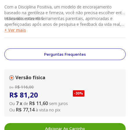
Com a Disciplina Positiva, um modelo de encorajamento
baseado na gentileza e firmeza, você não precisa escolher entre
esses dois extremos.
Utilizando estas 49 ferramentas parentais, aprimoradas e
aperfeiçoadas após anos de pesquisa e feedback da vida real,
você poderá trabalhar com seus filhos, em vez de trabalhar
+ Ver mais
contra eles.
Perguntas Frequentes
Versão física
R$
116
,
00
De
R$
81
,
20
-
30%
7
x
R$ 11,60
Ou
de
sem juros
R$ 77,14
Ou
à vista no pix
Adicionar Ao Carrinho