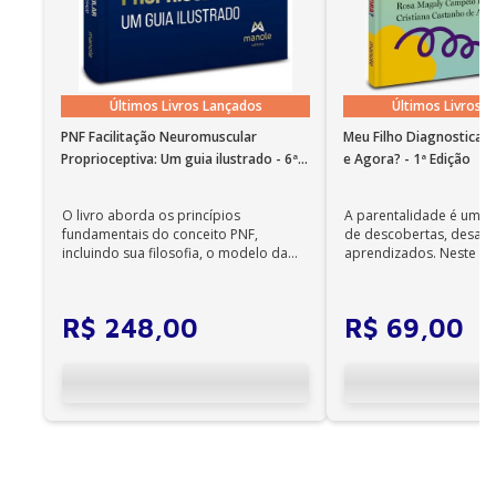
Índice remissivo
Últimos Livros Lançados
Últimos Livros 
PNF Facilitação Neuromuscular
Meu Filho Diagnosticad
Proprioceptiva: Um guia ilustrado - 6ª
e Agora? - 1ª Edição
Edição
O livro aborda os princípios
A parentalidade é uma 
fundamentais do conceito PNF,
de descobertas, desafi
incluindo sua filosofia, o modelo da
aprendizados. Neste ca
CIF, aprendizagem motora...
cuidadores se veem ...
R$
248
,
00
R$
69
,
00