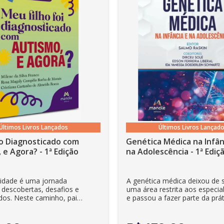
s
Últimos Livros Lançados
Últimos Livros Lançad
o Diagnosticado com
Genética Médica na Infân
o
 e Agora? - 1ª Edição
na Adolescência - 1ª Ediç
lidade é uma jornada
A genética médica deixou de 
 descobertas, desafios e
uma área restrita aos especial
dos. Neste caminho, pais
e passou a fazer parte da prát
es se veem ...
clínica diária. Es...