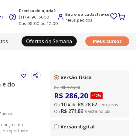
Precisa de ajuda?
Entre ou cadastre-se
PT
(11) 4196-6000
Meus pedidos
Das 08:00 às 17:00
tos
Ofertas da Semana
Meus cursos
Versão física
 e do
R$
477
,
00
De
R$
286
,
20
-
40%
10
x
R$ 28,62
Ou
de
sem juros
R$ 271,89
Ou
à vista no pix
Tannuri
criança e do
Versão digital
a, é importante