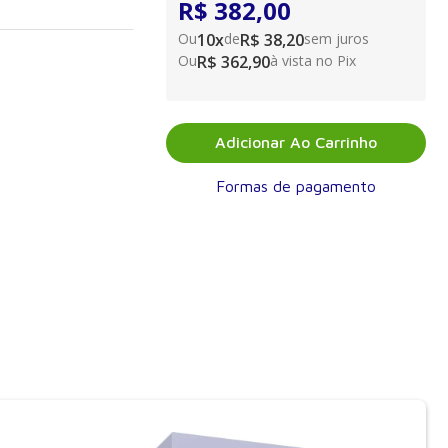
dados na Coleção
R$ 382,00
ediátrico a dos
Ou
10
x
de
R$ 38,20
sem juros
ue o pediatra geral
Ou
R$ 362,90
à vista no Pix
 das principais
propriado para o
s passos
não apenas dos
cuidados pré e pós-
Adicionar Ao Carrinho
nestesiologia
Formas de pagamento