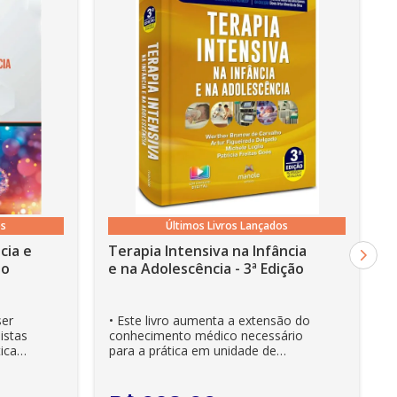
os
Últimos Livros Lançados
cia e
Terapia Intensiva na Infância
ão
e na Adolescência - 3ª Edição
ser
• Este livro aumenta a extensão do
istas
conhecimento médico necessário
ica
para a prática em unidade de
cuidados intensivos. • Es...