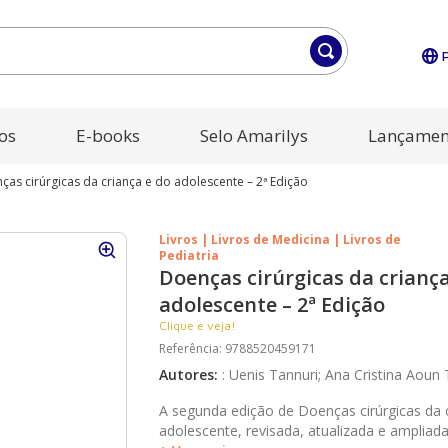
os
E-books
Selo Amarilys
Lançamen
ças cirúrgicas da criança e do adolescente – 2ª Edição
Livros | Livros de Medicina | Livros de
Pediatria
Doenças cirúrgicas da criança
adolescente – 2ª Edição
Clique e veja!
Referência
:
9788520459171
Autores
:
:
Uenis Tannuri; Ana Cristina Aoun 
A segunda edição de Doenças cirúrgicas da 
adolescente, revisada, atualizada e ampliad