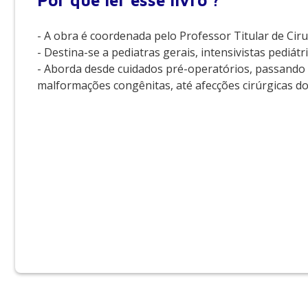
Por que
ler esse livro ?
- A obra é coordenada pelo Professor Titular de Cir
- Destina-se a pediatras gerais, intensivistas pediátr
- Aborda desde cuidados pré-operatórios, passando p
malformações congênitas, até afecções cirúrgicas do