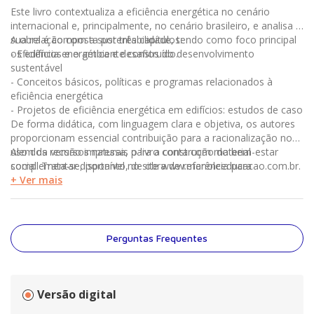
Este livro contextualiza a eficiência energética no cenário
internacional e, principalmente, no cenário brasileiro, e analisa a
sua relação com a sustentabilidade, tendo como foco principal
A obra é composta por três capítulos:
os edifícios e o ambiente construído.
- Eficiência energética e desafios do desenvolvimento
sustentável
- Conceitos básicos, políticas e programas relacionados à
eficiência energética
- Projetos de eficiência energética em edifícios: estudos de caso
De forma didática, com linguagem clara e objetiva, os autores
proporcionam essencial contribuição para a racionalização no
uso dos recursos naturais para a construção do bem-estar
Alem da versão impressa, o livro conta com material
social. Trata-se, portanto, de obra de referência para
complementar disponível no site www.manoleeducacao.com.br.
estudantes, professores e profissionais que atuam na área
+ Ver mais
energética e para todos os interessados no assunto que
desejam aperfeiçoar seus conhecimentos.
Perguntas Frequentes
Versão digital