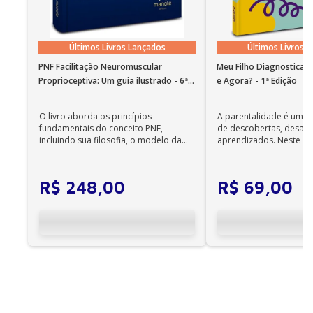
ampliação de caracteres, o aplicativo oferece a leitura
com voz sintetizada; • O recurso de leitura em
português funciona em instalações em nosso idioma
Últimos Livros Lançados
Últimos Livros 
no Windows 7 SP1 ou superior e OS X 10.10 (Yosemite).
PNF Facilitação Neuromuscular
Meu Filho Diagnosticad
Observações importantes
Proprioceptiva: Um guia ilustrado - 6ª
e Agora? - 1ª Edição
• Em sistemas Linux e Windows Phone, seus e-books
Edição
podem ser acessados on-line; •
O livro aborda os princípios
A parentalidade é uma 
Não é permitida a impressão dos e-books;
fundamentais do conceito PNF,
de descobertas, desafi
•
incluindo sua filosofia, o modelo da
aprendizados. Neste ca
Os e-books adquiridos no site da Editora Manole
CIF, aprendizagem motora...
cuidadores se veem ...
não são compatíveis com os aplicativos e
dispositivos Kindle, Nook, Kobo e Lev;
R$
248
,
00
R$
69
,
00