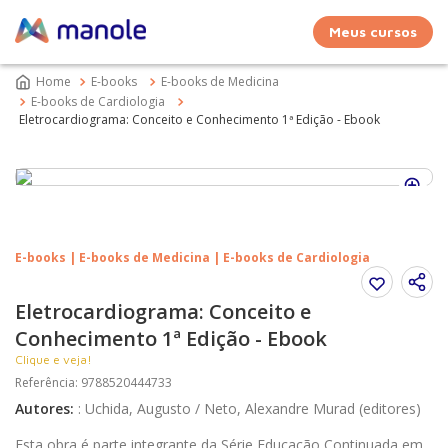
Meus cursos
E-books
E-books de Medicina
E-books de Cardiologia
Eletrocardiograma: Conceito e Conhecimento 1ª Edição - Ebook
E-books | E-books de Medicina | E-books de Cardiologia
Eletrocardiograma: Conceito e
Conhecimento 1ª Edição - Ebook
Clique e veja!
Referência
:
9788520444733
Autores
:
:
Uchida, Augusto / Neto, Alexandre Murad (editores)
Esta obra é parte integrante da Série Educação Continuada em