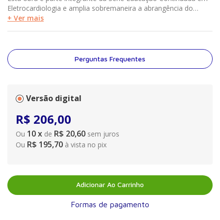
Eletrocardiologia e amplia sobremaneira a abrangência do
conteúdo publicado no Volume 1. Somente quem adquire o livro
+ Ver mais
tem acesso ao site que é um grande portal na área de
Eletrocardiologia, com conteúdo interativo e atualização
periódica. O texto é recheado de ilustrações médicas,
diagramas e quadros que facilitam a leitura.
Perguntas Frequentes
Versão digital
R$
206
,
00
10
x
R$ 20,60
Ou
de
sem juros
R$ 195,70
Ou
à vista no pix
Adicionar Ao Carrinho
Formas de pagamento