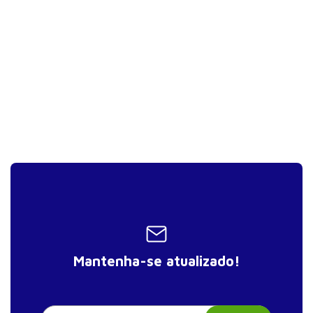
Hemorragia pós parto e choque
On-line
hemorrágico
On-line
Prenhez ectópica
Parada cardio-respiratória em
On-line
gestantes
Manejo perioperatório da gestante
On-line
submetida a cirurgia não Obstétrica
On-line
Trauma na gestante
On-line
Classificação de risco em obstetrícia
Mantenha-se atualizado!