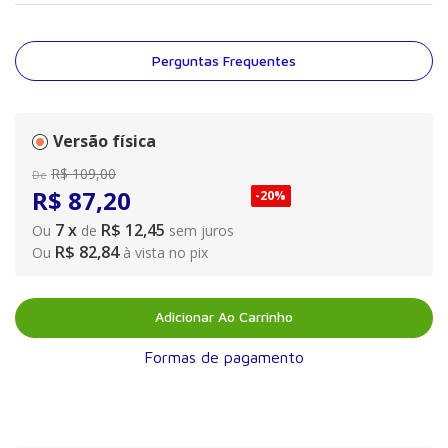
defeito. Além disso, segundo ele, nos ambientes das empresas
há hoje mais espaço para a criatividade, mas isso implica em se
ter mais responsabilidade. Entre os capítulos: Talento ou
Perguntas Frequentes
superação?; Que líder queremos? e A obrigação do sucesso
Versão física
R$
109
,
00
De
R$
87
,
20
-
20%
7
x
R$ 12,45
Ou
de
sem juros
R$ 82,84
Ou
à vista no pix
Adicionar Ao Carrinho
Formas de pagamento