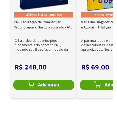
19. Estão todos despedidos: tsunami tecnológico e
os velhos (e novos empregos)
Últimos Livros Lançados
Últimos Livros 
20. Saúdes mentais
PNF Facilitação Neuromuscular
Meu Filho Diagnosticad
Proprioceptiva: Um guia ilustrado - 6ª
e Agora? - 1ª Edição
21. A globalização é feminina
Edição
22. Sucesso e Crise
O livro aborda os princípios
A parentalidade é uma 
fundamentais do conceito PNF,
de descobertas, desafi
23. Fake news, pós verdade ou verdade mentirosa?
incluindo sua filosofia, o modelo da
aprendizados. Neste ca
CIF, aprendizagem motora...
cuidadores se veem ...
R$
248
,
00
R$
69
,
00