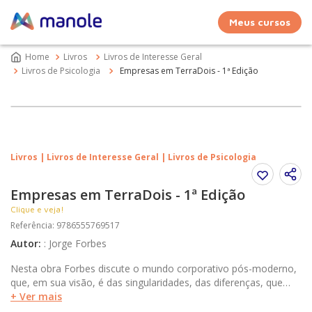
Meus cursos
Livros
Livros de Interesse Geral
Livros de Psicologia
Empresas em TerraDois - 1ª Edição
Livros | Livros de Interesse Geral | Livros de Psicologia
Empresas em TerraDois - 1ª Edição
Clique e veja!
Referência
:
9786555769517
Autor
:
:
Jorge Forbes
Nesta obra Forbes discute o mundo corporativo pós-moderno,
que, em sua visão, é das singularidades, das diferenças, que
pedem para ser articuladas e não tolhidas. O sofrimento por
+ Ver mais
uma qualidade pode ser maior que aquele originado por um