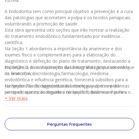
Estrela.
A Endodontia tem como principal objetivo a prevenção e a cura
das patologias que acometem a polpa e os tecidos periapicais,
vislumbrando a promoção de saúde.
Esta obra apresenta oito seções que irão nortear a realização
do tratamento endodôntico fundamentado por evidência
científica.
Na Seção 1 abordamos a importância da anamnese e dos
exames físico e complementares para a elaboração do
diagnóstico e definição do plano de tratamento, destacando a
importância da incorporação da tomografia computadorizada
Na Seção 2, o conhecimento das bases biológicas com enfoque
de feixe cônico.
na anatomia, microbiologia,farmacologia, medicina
endodôntica e influência genética, fornecerá subsídios para a
compreensão do diagnóstico das doenças pulpares e do
Na Seção 7 serão apresentadas tecnologias contemporâneas
periápice, que estão descritos na Seção 3, bem como para a
como ultrassom, endoguide e terapia fotodinâmica. Por fim, os
Apresentação realização do tratamento endodôntico de forma
aspectos éticos, jurídicos e gerenciais que imperam na
+ Ver mais
geral. A partir do diagnóstico e de posse dos conceitos de
realização da Endodontia são discutidos na Seção 8.
biossegurança e ergonomia abordados na Seção 4, serão
apresentadas as diferentes etapas da terapêutica endodôntica,
da abertura coronária ao tratamento restaurador na Seção 5. Já
Perguntas Frequentes
na Seção 6 serão abordados tópicos clínicos avançados como
retratamento e intercorrências no tratamento endodôntico,