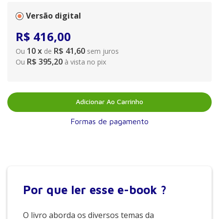
urgências em traumatismos, bem como a realização do
tratamento endodôntico em dentes permanentes com
Versão digital
rizogênese incompleta.
R$
416
,
00
10
x
R$ 41,60
Ou
de
sem juros
R$ 395,20
Ou
à vista no pix
Adicionar Ao Carrinho
Formas de pagamento
Por que
ler esse e-book ?
O livro aborda os diversos temas da