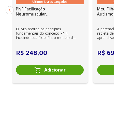
Últimos Livros Lançados
PNF Facilitação
Meu Filh
Neuromuscular
Autismo,
Proprioceptiva: Um guia
ilustrado - 6ª Edição
O livro aborda os princípios
A parenta
fundamentais do conceito PNF,
repleta de
incluindo sua filosofia, o modelo da
aprendiza
CIF, aprendizagem motora...
e cuidador
R$
248
,
00
R$
6