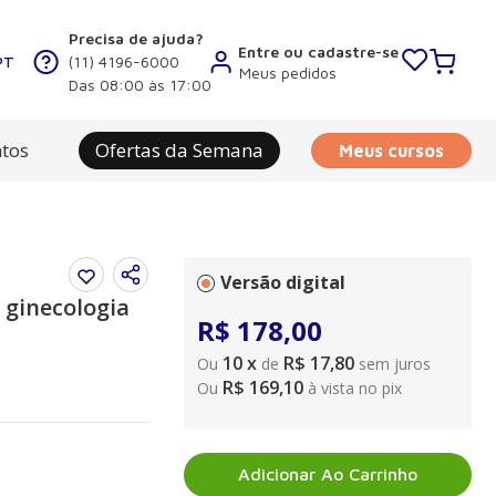
Precisa de ajuda?
Entre ou cadastre-se
PT
(11) 4196-6000
Meus pedidos
Das 08:00 às 17:00
tos
Ofertas da Semana
Meus cursos
Versão digital
 ginecologia
R$
178
,
00
10
x
R$ 17,80
Ou
de
sem juros
R$ 169,10
Ou
à vista no pix
Adicionar Ao Carrinho