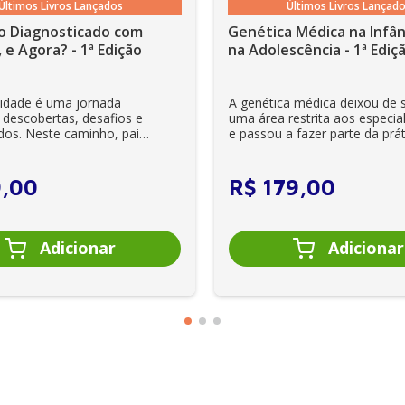
Últimos Livros Lançados
Últimos Livros Lançad
o Diagnosticado com
Genética Médica na Infân
 e Agora? - 1ª Edição
na Adolescência - 1ª Ediç
lidade é uma jornada
A genética médica deixou de 
 descobertas, desafios e
uma área restrita aos especial
dos. Neste caminho, pais
e passou a fazer parte da prát
es se veem ...
clínica diária. Es...
9
,
00
R$
179
,
00