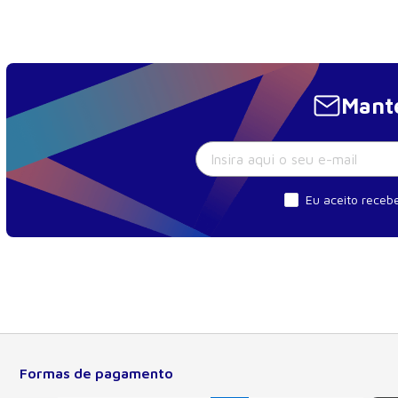
Mante
Eu aceito recebe
Formas de pagamento
Sobre a Manole