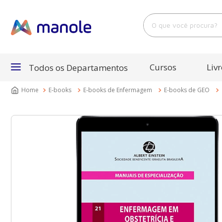
O que você procura?
Cursos
Livr
Todos os Departamentos
E-books
E-books de Enfermagem
E-books de GEO
Departamentos
Cursos
Livros
E-Books