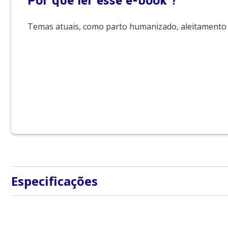
Por que
ler esse e-book ?
Temas atuais, como parto humanizado, aleitamento 
Especificações
Tipo de produto
E-Books