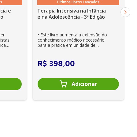
os
Últimos Livros Lançados
cia e
Terapia Intensiva na Infância
ão
e na Adolescência - 3ª Edição
ser
• Este livro aumenta a extensão do
istas
conhecimento médico necessário
ica
para a prática em unidade de
cuidados intensivos. • Es...
R$
398
,
00