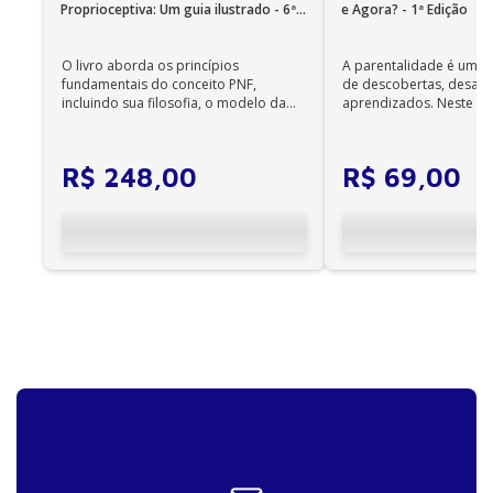
Proprioceptiva: Um guia ilustrado - 6ª
e Agora? - 1ª Edição
Edição
O livro aborda os princípios
A parentalidade é uma 
fundamentais do conceito PNF,
de descobertas, desafi
incluindo sua filosofia, o modelo da
aprendizados. Neste ca
CIF, aprendizagem motora...
cuidadores se veem ...
R$
248
,
00
R$
69
,
00