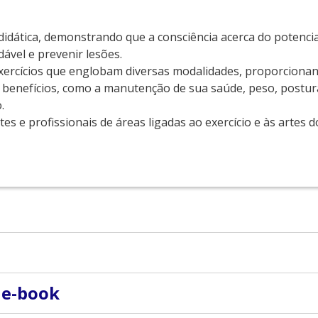
idática, demonstrando que a consciência acerca do potencia
ável e prevenir lesões.
ercícios que englobam diversas modalidades, proporcionand
benefícios, como a manutenção de sua saúde, peso, postura
.
es e profissionais de áreas ligadas ao exercício e às artes 
 dança há mais de 30 anos. Ela é instrutora certificada de 
 e-book
e de Nova York, antes de prosseguir em sua carreira atuan