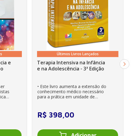
os
Últimos Livros Lançados
cia e
Terapia Intensiva na Infância
ão
e na Adolescência - 3ª Edição
ser
• Este livro aumenta a extensão do
istas
conhecimento médico necessário
ica
para a prática em unidade de
cuidados intensivos. • Es...
R$
398
,
00