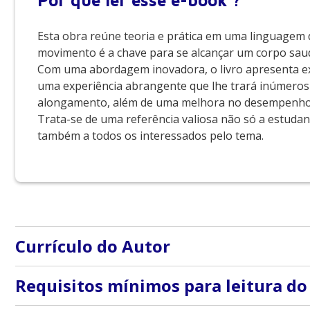
Por que
ler esse e-book ?
Esta obra reúne teoria e prática em uma linguagem d
movimento é a chave para se alcançar um corpo saud
Com uma abordagem inovadora, o livro apresenta ex
uma experiência abrangente que lhe trará inúmeros 
alongamento, além de uma melhora no desempenho
Trata-se de uma referência valiosa não só a estudant
também a todos os interessados pelo tema.
Currículo do Autor
Jo Ann Staugaard-Jones é professora de cinesiologia e
Requisitos mínimos para leitura do
Formou-se na Universidade de Kansas e na Universidad
do movimento.