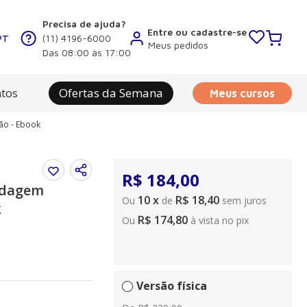
Precisa de ajuda?
Entre ou cadastre-se
PT
(11) 4196-6000
Meus pedidos
Das 08:00 às 17:00
tos
Ofertas da Semana
Meus cursos
ão - Ebook
R$
184
,
00
rdagem
10
x
R$ 18,40
Ou
de
sem juros
k
R$ 174,80
Ou
à vista no pix
Versão física