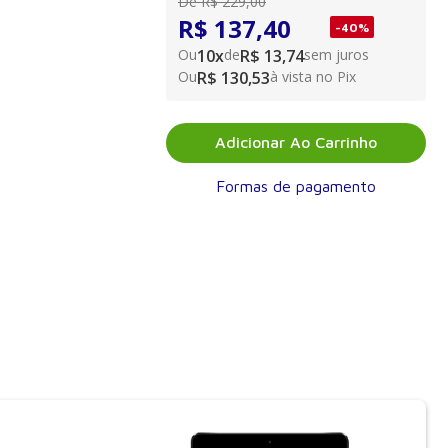
De
R$ 229,00
R$ 137,40
-
40
%
Ou
10
x
de
R$ 13,74
sem juros
Ou
R$ 130,53
à vista no Pix
Adicionar Ao Carrinho
Formas de pagamento