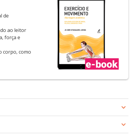
l de
o ao leitor
, força e
do corpo, como
pilates e yoga e possui mestrado em Dança e Educação.
do como performer, coreógrafa, professora e cientista