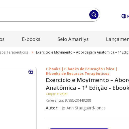
os
E-books
Selo Amarilys
Lançamen
sos Terapêuticos
Exercício e Movimento – Abordagem Anatômica – 1ª Ediç
E-books | E-books de Educação Física |
E-books de Recursos Terapêuticos
Exercício e Movimento – Abo
Anatômica – 1ª Edição - Eboo
Clique e veja!
Referência
:
9788520449288
Autor
:
:
Jo Ann Staugaard-Jones