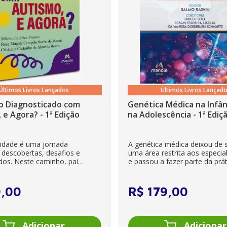
Últimos Livros Lançados
Últimos Livros Lançad
o Diagnosticado com
Genética Médica na Infân
 e Agora? - 1ª Edição
na Adolescência - 1ª Ediç
lidade é uma jornada
A genética médica deixou de 
 descobertas, desafios e
uma área restrita aos especial
dos. Neste caminho, pais
e passou a fazer parte da prát
es se veem ...
clínica diária. Es...
9
,
00
R$
179
,
00