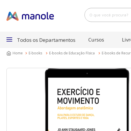
O que você procura?
Cursos
Livr
Todos os Departamentos
E-books
E-books de Educação Física
E-books de Recur
Departamentos
Cursos
Livros
E-Books