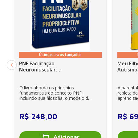
Últimos Livros Lançados
PNF Facilitação
Meu Filh
Neuromuscular
Autismo,
Proprioceptiva: Um guia
ilustrado - 6ª Edição
O livro aborda os princípios
A parenta
fundamentais do conceito PNF,
repleta de
incluindo sua filosofia, o modelo da
aprendiza
CIF, aprendizagem motora...
e cuidador
R$
248
,
00
R$
6