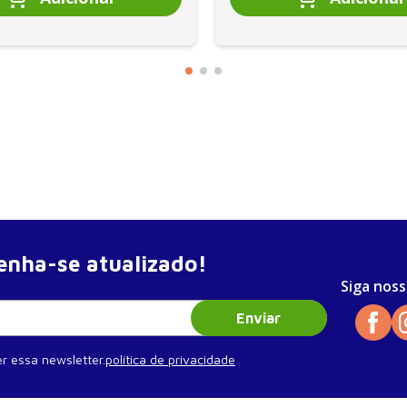
nha-se atualizado!
Siga noss
Enviar
r essa newsletter.
política de privacidade