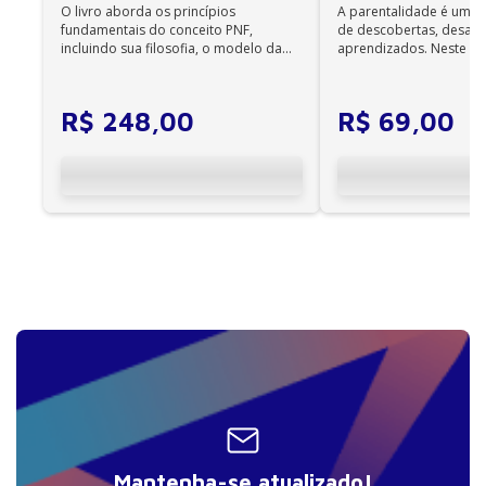
Os e-books adquiridos no site da Editora Manole
O livro aborda os princípios
A parentalidade é uma 
não são compatíveis com os aplicativos e
fundamentais do conceito PNF,
de descobertas, desafi
incluindo sua filosofia, o modelo da
aprendizados. Neste ca
dispositivos Kindle, Nook, Kobo e Lev;
CIF, aprendizagem motora...
cuidadores se veem ...
R$
248
,
00
R$
69
,
00
Mantenha-se atualizado!