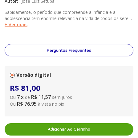
Autor
:
:
José Luiz Setúbal
Sabidamente, o período que compreende a infância e a
adolescência tem enorme relevância na vida de todos os seres
humanos, o que significa que a atenção e o cuidado adequados
+ Ver mais
nessas faixas etárias devem compor uma meta a ser
perseguida pela sociedade. Por
Perguntas Frequentes
Versão digital
R$
81
,
00
7
x
R$ 11,57
Ou
de
sem juros
R$ 76,95
Ou
à vista no pix
Adicionar Ao Carrinho