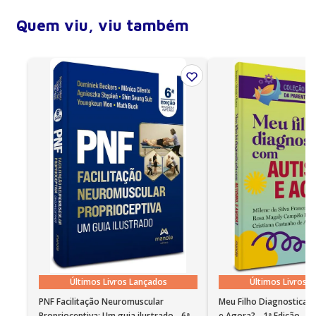
• Instale o Bookshelf 5.5 ou superior.
Quem viu, viu também
Últimos Livros Lançados
Últimos Livros 
PNF Facilitação Neuromuscular
Meu Filho Diagnosticad
Proprioceptiva: Um guia ilustrado - 6ª
e Agora? - 1ª Edição