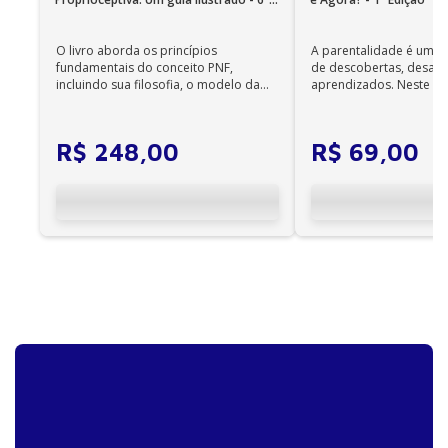
Edição
O livro aborda os princípios
A parentalidade é uma 
fundamentais do conceito PNF,
de descobertas, desafi
incluindo sua filosofia, o modelo da
aprendizados. Neste ca
CIF, aprendizagem motora...
cuidadores se veem ...
R$
248
,
00
R$
69
,
00