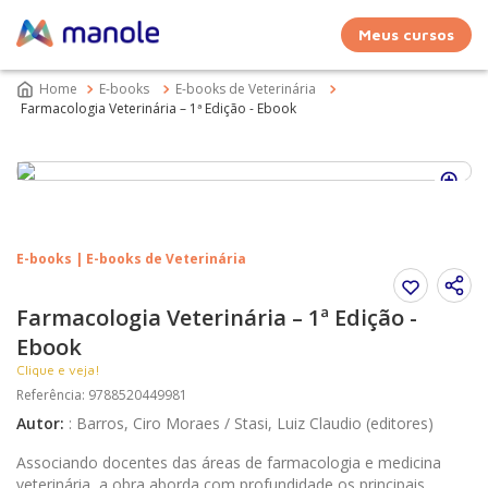
Meus cursos
E-books
E-books de Veterinária
Farmacologia Veterinária – 1ª Edição - Ebook
E-books | E-books de Veterinária
Farmacologia Veterinária – 1ª Edição -
Ebook
Clique e veja!
Referência
:
9788520449981
Autor
:
:
Barros, Ciro Moraes / Stasi, Luiz Claudio (editores)
Associando docentes das áreas de farmacologia e medicina
veterinária, a obra aborda com profundidade os principais