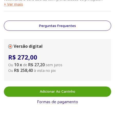
temas relacionados à utilização dos conceitos da farmacologia
+ Ver mais
por médicos-veterinários.
Perguntas Frequentes
Versão digital
R$
272
,
00
10
x
R$ 27,20
Ou
de
sem juros
R$ 258,40
Ou
à vista no pix
Adicionar Ao Carrinho
Formas de pagamento