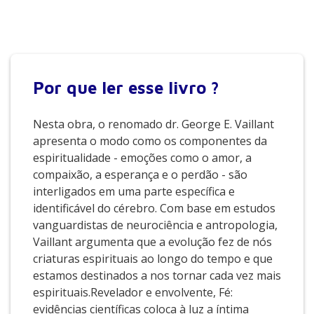
décadas de suas vidas. Esse estudo permitiu descobertas
importantes sobre a espiritualidade humana, e o dr. Vaillant
baseou-se nelas, na neurociência e em uma série de pesquisas
psicológicas, assim como na história e na literatura, para
produzir um livro que é ao mesmo tempo um argumento
científico e uma meditação lírica sobre o que significa ser
Por que
ler esse livro ?
humano.
Nesta obra, o renomado dr. George E. Vaillant
apresenta o modo como os componentes da
espiritualidade - emoções como o amor, a
compaixão, a esperança e o perdão - são
interligados em uma parte específica e
identificável do cérebro. Com base em estudos
vanguardistas de neurociência e antropologia,
Vaillant argumenta que a evolução fez de nós
criaturas espirituais ao longo do tempo e que
estamos destinados a nos tornar cada vez mais
espirituais.Revelador e envolvente, Fé:
evidências científicas coloca à luz a íntima