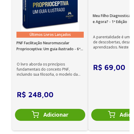
Meu Filho Diagnosticad
e Agora? - 1ª Edição
Últimos Livros Lançados
A parentalidade é uma 
de descobertas, desafi
PNF Facilitação Neuromuscular
aprendizados. Neste ca
Proprioceptiva: Um guia ilustrado - 6ª
cuidadores se veem ...
Edição
O livro aborda os princípios
R$
69
,
00
fundamentais do conceito PNF,
incluindo sua filosofia, o modelo da
CIF, aprendizagem motora...
R$
248
,
00