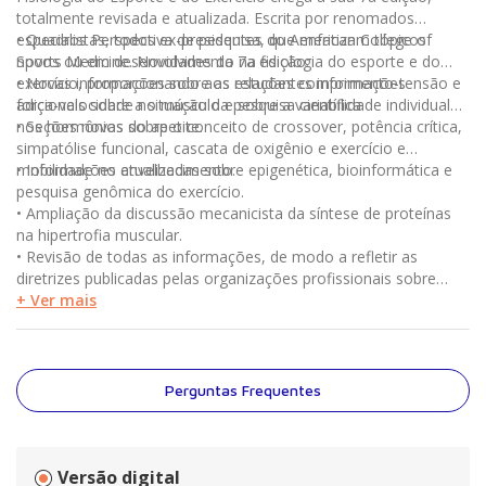
totalmente revisada e atualizada. Escrita por renomados
especialistas, todos ex-presidentes do American College of
• Quadros Perspectiva de pesquisa, que enfatizam tópicos
Sports Medicine. Novidades da 7a edição:
novos ou em desenvolvimento na fisiologia do esporte e do
exercício, proporcionando aos estudantes informações
• Novas informações sobre as relações comprimento-tensão e
adicionais sobre a situação da pesquisa científica.
força-velocidade no músculo e sobre a variabilidade individual
nos hormônios do apetite.
• Seções novas sobre o conceito de crossover, potência crítica,
simpatólise funcional, cascata de oxigênio e exercício e
mobilidade no envelhecimento.
• Informações atualizadas sobre epigenética, bioinformática e
pesquisa genômica do exercício.
• Ampliação da discussão mecanicista da síntese de proteínas
na hipertrofia muscular.
• Revisão de todas as informações, de modo a refletir as
diretrizes publicadas pelas organizações profissionais sobre
nutrição e desempenho atlético, exercício e gravidez, triagem
+ Ver mais
relacionada à saúde, testes de condicionamento e prescrição de
exercícios.
Perguntas Frequentes
Versão digital