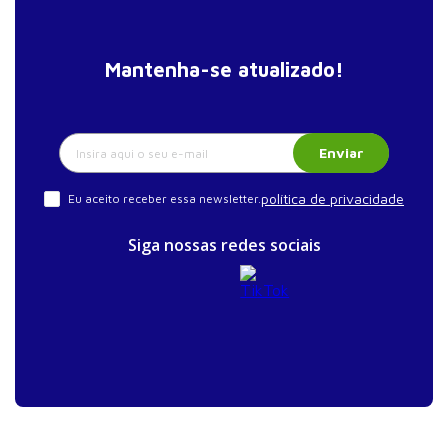
Sumário vii
Controle hormonal durante o exercício 101
O sistema endócrino 102
Mantenha-se atualizado!
Glândulas endócrinas e seus hormônios: aspectos
gerais 106
Enviar
Regulação hormonal do metabolismo durante o
exercício 110
política de privacidade
Eu aceito receber essa newsletter.
Regulação hormonal do equilíbrio hidroeletrolítico
durante o exercício 116
Siga nossas redes sociais
Regulação hormonal da ingestão de calorias 121
Gasto energético, fadiga e dor muscular 127
Medição do gasto energético 128
Gasto energético em repouso e durante o exercício
134
Fadiga e suas causas 141
Potência crítica: a ligação entre gasto energético e