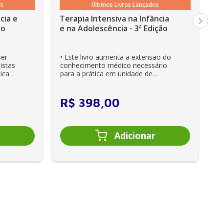
os
Últimos Livros Lançados
cia e
Terapia Intensiva na Infância
ão
e na Adolescência - 3ª Edição
ser
• Este livro aumenta a extensão do
istas
conhecimento médico necessário
ica
para a prática em unidade de
cuidados intensivos. • Es...
R$
398
,
00