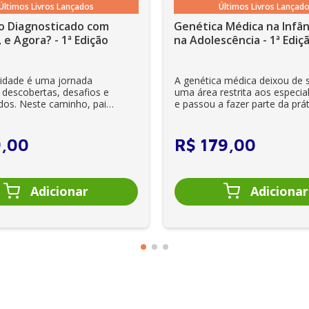
Últimos Livros Lançados
Últimos Livros Lançad
o Diagnosticado com
Genética Médica na Infân
s
 e Agora? - 1ª Edição
na Adolescência - 1ª Ediç
lidade é uma jornada
A genética médica deixou de 
 descobertas, desafios e
uma área restrita aos especial
dos. Neste caminho, pais
e passou a fazer parte da prát
es se veem ...
clínica diária. Es...
9
,
00
R$
179
,
00