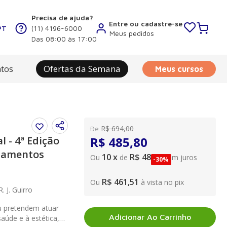
Precisa de ajuda?
Entre ou cadastre-se
PT
(11) 4196-6000
Meus pedidos
Das 08:00 às 17:00
tos
Ofertas da Semana
Meus cursos
R$
694
,
00
De
 - 4ª Edição
R$
485
,
80
atamentos
10
x
R$ 48,58
Ou
de
sem juros
-
30%
R$ 461,51
Ou
à vista no pix
. J. Guirro
u pretendem atuar
Adicionar Ao Carrinho
saúde e à estética,