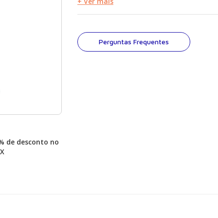
que tem altíssima demanda e constantes in
+ Ver mais
Perguntas Frequentes
% de desconto no
IX