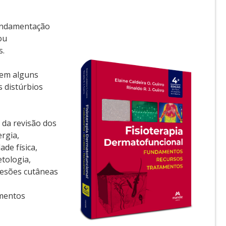
fundamentação
ou
s.
 em alguns
 distúrbios
 da revisão dos
ergia,
ade física,
etologia,
 lesões cutâneas
amentos