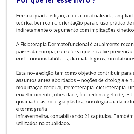
Por que
ler esse livro ?
Em sua quarta edição, a obra foi atualizada, ampli
teórica, bem como orientação para o uso prático de
indiretamente o tegumento com implicações cinetico
A Fisioterapia Dermatofuncional é atualmente rec
países da Europa, como área que envolve prevenção,
endócrino/metabólicos, dermatológicos, circulatório
Esta nova edição tem como objetivo contribuir para a
assuntos antes abordados – noções de citologia e his
mobilização tecidual, termoterapia, eletroterapia, ul
envelhecimento, obesidade, fibroedema geloide, estria
queimaduras, cirurgia plástica, oncologia – e da incl
e termografia
infravermelha, contabilizando 21 capítulos. També
utilizados na atualidade.