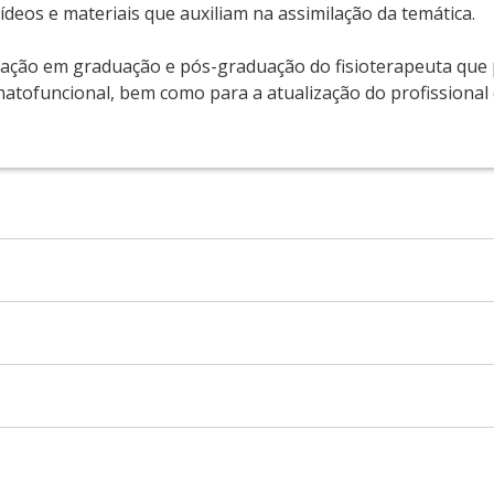
ídeos e materiais que auxiliam na assimilação da temática.
mação em graduação e pós-graduação do fisioterapeuta que
atofuncional, bem como para a atualização do profissional 
culdade de Medicina de Ribeirão Preto da Universidade de 
e de Medicina de Ribeirão Preto da Universidade de São Pa