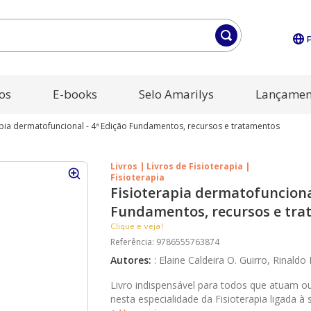
os
E-books
Selo Amarilys
Lançamen
apia dermatofuncional - 4ª Edição Fundamentos, recursos e tratamentos
Livros | Livros de Fisioterapia |
Fisioterapia
Fisioterapia dermatofuncional
Fundamentos, recursos e tr
Clique e veja!
Referência
:
9786555763874
Autores
:
:
Elaine Caldeira O. Guirro, Rinaldo R
Livro indispensável para todos que atuam o
nesta especialidade da Fisioterapia ligada à 