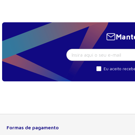
Mante
Eu aceito recebe
Formas de pagamento
Sobre a Manole