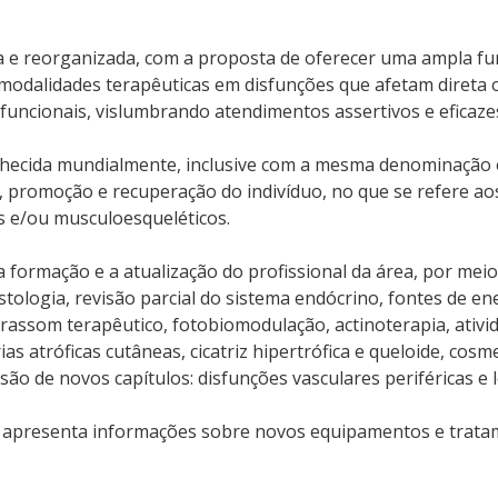
ada e reorganizada, com a proposta de oferecer uma ampla 
 modalidades terapêuticas em disfunções que afetam direta 
funcionais, vislumbrando atendimentos assertivos e eficaze
onhecida mundialmente, inclusive com a mesma denominação
 promoção e recuperação do indivíduo, no que se refere aos
s e/ou musculoesqueléticos.
 formação e a atualização do profissional da área, por meio
tologia, revisão parcial do sistema endócrino, fontes de en
trassom terapêutico, fotobiomodulação, actinoterapia, ativid
s atróficas cutâneas, cicatriz hipertrófica e queloide, cosm
usão de novos capítulos: disfunções vasculares periféricas e
m apresenta informações sobre novos equipamentos e trat