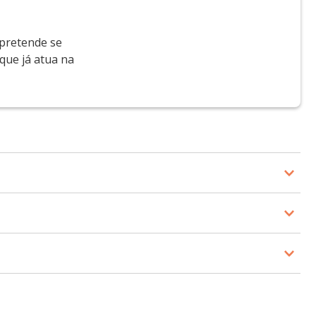
 pretende se
que já atua na
São Paulo (FMRP/USP)
ulo (FMRP/USP)