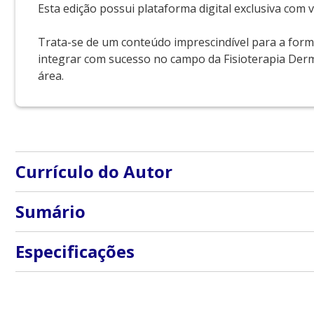
Esta edição possui plataforma digital exclusiva com v
Trata-se de um conteúdo imprescindível para a for
integrar com sucesso no campo da Fisioterapia Derm
área.
Currículo do Autor
Elaine Caldeira O. Guirro: Professora Associada da Fa
Sumário
Rinaldo R. J. Guirro: Professor Associado da Faculdad
1. Noções de Citologia e Histologia
Especificações
2. Revisão parcial do sistema endócrino
ISBN
9786555763874
3. Fontes de energia
Peso
1.550 kg
4. Mobilização tecidual