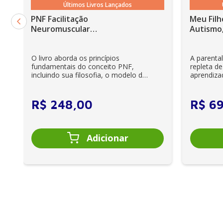
Últimos Livros Lançados
19. Queimaduras
PNF Facilitação
Meu Filh
20. Disfunções vasculares periféricas e lesões cutânea
Neuromuscular
Autismo,
Proprioceptiva: Um guia
21. Termografia infravermelha
ilustrado - 6ª Edição
O livro aborda os princípios
A parenta
fundamentais do conceito PNF,
repleta de
incluindo sua filosofia, o modelo da
aprendiza
CIF, aprendizagem motora...
e cuidador
R$
248
,
00
R$
6