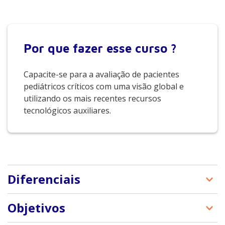
Por que
fazer esse curso ?
Capacite-se para a avaliação de pacientes
pediátricos críticos com uma visão global e
utilizando os mais recentes recursos
tecnológicos auxiliares.
Diferenciais
Objetivos
Webconferências ao vivo com especialistas do Hospital
Israelita Albert Einstein;