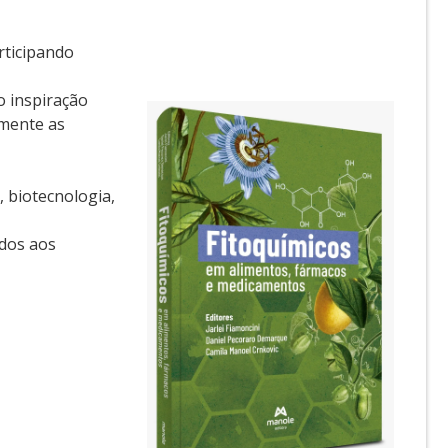
rticipando
o inspiração
mente as
, biotecnologia,
ados aos