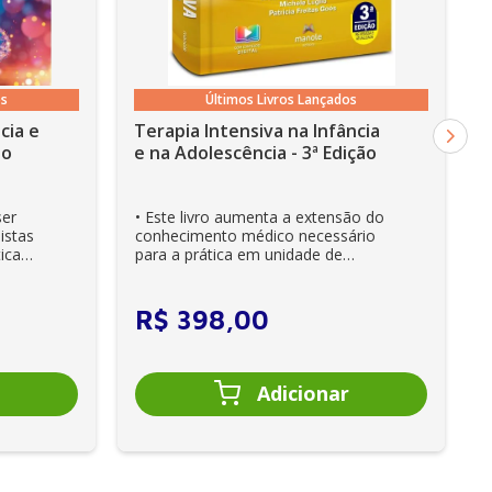
os
Últimos Livros Lançados
cia e
Terapia Intensiva na Infância
ão
e na Adolescência - 3ª Edição
ser
• Este livro aumenta a extensão do
istas
conhecimento médico necessário
ica
para a prática em unidade de
cuidados intensivos. • Es...
R$
398
,
00