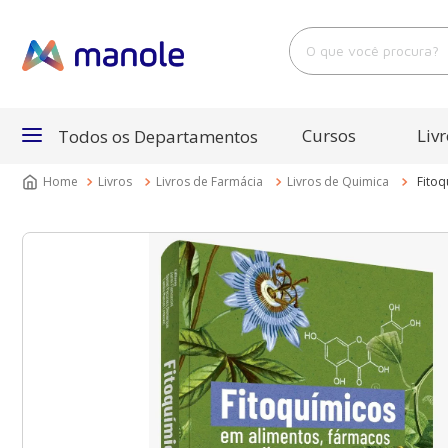
O que você procura?
Cursos
Livr
Todos os Departamentos
Livros
Livros de Farmácia
Livros de Quimica
Fitoq
Departamentos
Cursos
Livros
E-Books