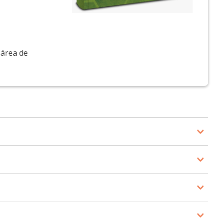
 área de
Departamento de Fisiologia e Biofísica do Instituto de
e Munique (TUM) e no Instituto Francês de Pesquisa
utrição e metabolismo.
or pela Faculdade de Ciências Farmacêuticas de
lmente é professor de Farmacognosia na Faculdade de