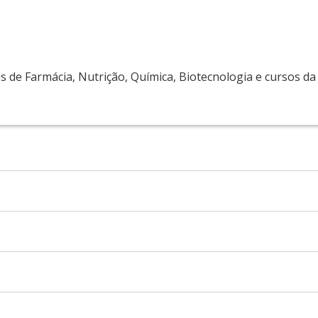
s de Farmácia, Nutrição, Química, Biotecnologia e cursos da
o Itajaí (Univali) com doutorado em Fisiologia Humana pelo 
CB-USP). Trabalhou como pós-doc na Universidade Técnica d
cias Farmacêuticas da USP (FCF-USP), atuando na área de n
Manoel Crnkovic
a Universidade Federal do Mato Grosso do Sul (UFMS), dout
USP) e pós-doutor pela Universidade de Ruhr Bochum. Atua