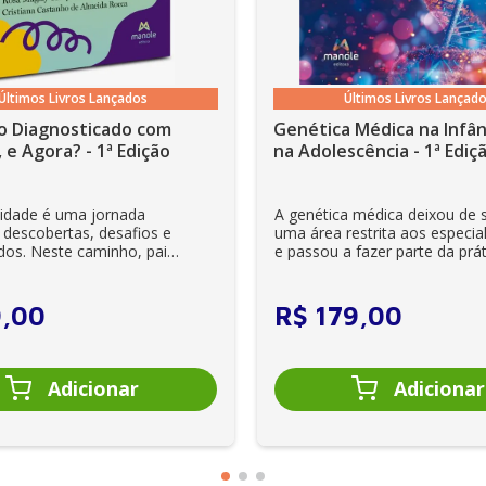
escoberta de novos metabólitos secundários
 potenciais fontes de fitoquímicos
Últimos Livros Lançados
Últimos Livros Lançad
s e alimentos
o Diagnosticado com
Genética Médica na Infân
 e Agora? - 1ª Edição
na Adolescência - 1ª Ediç
lidade é uma jornada
A genética médica deixou de 
 descobertas, desafios e
uma área restrita aos especial
dos. Neste caminho, pais
e passou a fazer parte da prát
es se veem ...
clínica diária. Es...
9
,
00
R$
179
,
00