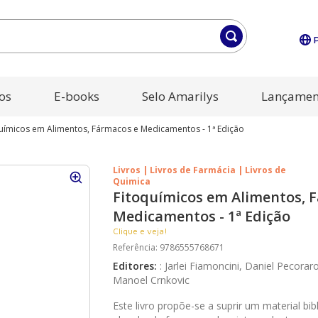
os
E-books
Selo Amarilys
Lançamen
uímicos em Alimentos, Fármacos e Medicamentos - 1ª Edição
Livros | Livros de Farmácia | Livros de
Quimica
Fitoquímicos em Alimentos, 
Medicamentos - 1ª Edição
Clique e veja!
Referência
:
9786555768671
Editores
:
:
Jarlei Fiamoncini, Daniel Pecora
Manoel Crnkovic
Este livro propõe-se a suprir um material bib