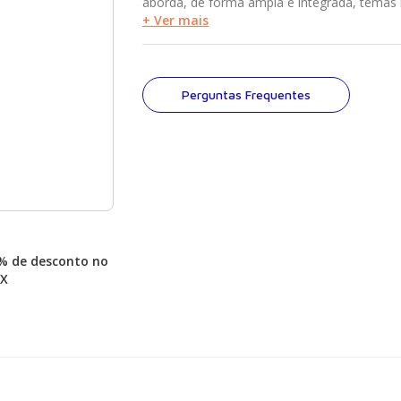
aborda, de forma ampla e integrada, temas 
fitoquímicos considerando seu uso como al
+ Ver mais
medicamento.
Perguntas Frequentes
% de desconto no
IX