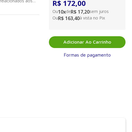
relacionados aos
R$ 172,00
imento, fármaco ou
Ou
10
x
de
R$ 17,20
sem juros
Ou
R$ 163,40
à vista no Pix
Adicionar Ao Carrinho
Formas de pagamento