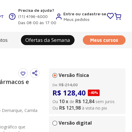
Precisa de ajuda?
Entre ou cadastre-se
PT
(11) 4196-6000
Meus pedidos
Das 08:00 às 17:00
tos
Ofertas da Semana
Meus cursos
Versão física
Fármacos e
R$
214
,
00
De
R$
128
,
40
-
40%
10
x
R$ 12,84
Ou
de
sem juros
R$ 121,98
Ou
à vista no pix
ro Demarque, Camila
Versão digital
liográfico que