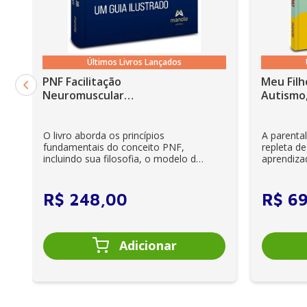
16. Prospecção de metabólitos secundários bioativos
17. Bioprospecção de fungos endofíticos visando à d
18. Frutas mirtáceas da biodiversidade brasileira como
Últimos Livros Lançados
19. Legislação aplicada a drogas vegetais, fitoterápico
PNF Facilitação
Meu Filh
Neuromuscular
Autismo,
Proprioceptiva: Um guia
ilustrado - 6ª Edição
O livro aborda os princípios
A parenta
fundamentais do conceito PNF,
repleta de
incluindo sua filosofia, o modelo da
aprendiza
CIF, aprendizagem motora...
e cuidador
R$
248
,
00
R$
6