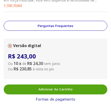
em força muscular, este livro dispensa a necessidade de
consultar múltiplas fontes para entender as definições em
+ Ver mais
evolução de força, bem como seu papel crucial no sucesso
atlético. Com mais de 2.500 referências distribuídas em 12
capítulos, este é o recurso mais completo sobre força muscular
disponível.
Perguntas Frequentes
Versão digital
R$
243
,
00
10
x
R$ 24,30
Ou
de
sem juros
R$ 230,85
Ou
à vista no pix
Adicionar Ao Carrinho
Formas de pagamento